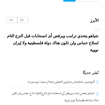
نتنياهو يتحدي ترامب ويرفض أى انسحابات قبل النزع التام
لسلاح حماس ولن تكون هناك دولة فلسطينية ولا إيران
الأبرز
نووية
27 أبريل، 2026
المستشار أحمد سلام خبير الشئون الصينية يكشف لوحدة
الحزام والطريق بـ”إندكس” تفاصيل تصعيد شراكة
القاهرة وبكين
27 أبريل، 2026
نُشر حديثًا
مصر تتجه لإسناد تطوير “الجفيرة” بالساحل الشمالي
ألبوم صور: هشام عباس وصابرين النجيلى يشعلان صيف بتروسبورت
لمستثمر إماراتي بقيمة 135 مليار جنيه
نتنياهو يتحدي ترامب ويرفض أى انسحابات قبل النزع التام لسلاح حماس ولن تكون
27 أبريل، 2026
هناك دولة فلسطينية ولا إيران نووية