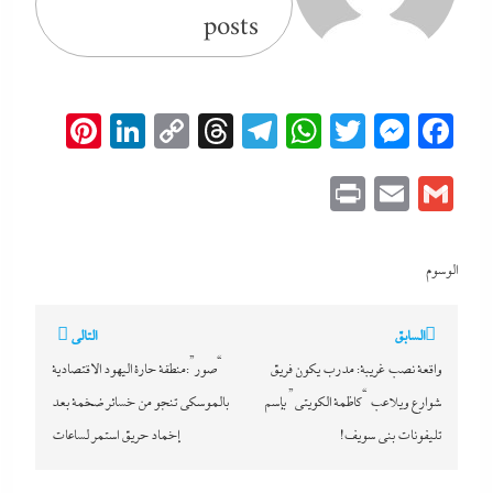
posts
erest
inkedIn
Copy
Threads
Telegram
WhatsApp
Messenger
Twitter
Facebook
Link
Print
Email
Gmail
الوسوم
تصفّح
السابق
التالي
المقالات
واقعة نصب غريبة: مدرب يكون فريق
“صور”:منطقة حارة اليهود الاقتصادية
شوارع ويلاعب “كاظمة الكويتى” بإسم
بالموسكى تنجو من خسائر ضخمة بعد
تليفونات بنى سويف!
إخماد حريق استمر لساعات