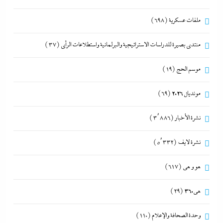
ملفات عسكرية
(698)
منتدى بصيرة للدراسات الاستراتيجية والبرلمانية واستطلاعات الرأى
(37)
موسم الحج
(19)
مونديال 2026
(69)
نشرة الأخبار
(3٬886)
نشرة لايف
(5٬332)
هو و هي
(617)
هى360
(29)
وحدة الصحافة والإعلام
(110)