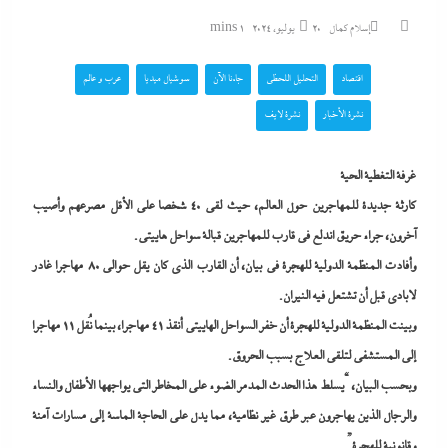
إسلام كمال
20 يوليو، 2024
1 mins
اقتصاد
التحليل اللحظي
جاءنا الآن
سوشيال ميديا
عرب و عالم
نشرة الأخبار
نشرة لايف
غرفة التغطية الحية
كارثة جديدة للمهاجرين حول العالم، حيث لقي 40 شخصا على الأقل مصرعهم وأصيب
آخرون، جراء حريق اندلع في قارب للمهاجرين قبالة سواحل هاييتي.
وأفادت المنظمة الدولية للهجرة في بيان، أن القارب الذي كان يقل حوالى ٨٠ مهاجرا غادر
لابادي قبل أن تشتعل فيه النيران.
وبينت المنظمة الدولية للهجرة أن خفر السواحل الهاييتي أنقذ 41 مهاجرا، بينما نُقل 11 مهاجرا
إلى المستشفى لتلقي العلاج بسبب الحروق.
وبحسب البيان، “يسلط هذا الحدث المدمر الضوء على المخاطر التي يواجهها الأطفال والنساء
والرجال الذين يهاجرون عبر طرق غير نظامية، مما يدل على الحاجة الماسة إلى مسارات آمنة
وقانونية للهجرة”.