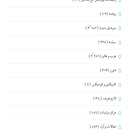
رياضة
(609)
سوشيال ميديا
(3٬657)
سياسة
(228)
عرب و عالم
(2٬286)
فنون
(319)
كاريكتير و كوميكس
(7)
لازم تعرف
(360)
مركز دراسات
(186)
مقالات و أراء
(563)