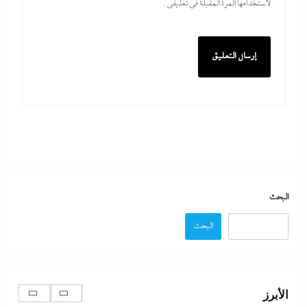
لاستخدامها المرة المقبلة في تعليقي.
بعد غياب 75 عاما: منتخب المبارزة يحقق ميدالية
عالمية..والأروع أنها على حساب نظيره الإسرائيلي
29 يوليو، 2026
كيف فجر خروج سفينة التغييز المحترقة في دمياط أزمة
جديدة في وجه الحكومة المصرية؟
البحث
29 يوليو، 2026
البحث
الإعلانات تعطل اتفاق الأهلى مع إمام عاشور
29 يوليو، 2026
الأبرز