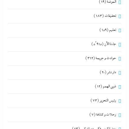
الموضة
(19)
تحقيقات
(183)
تعليم
(159)
جاءنا الآن
(5٬915)
حوادث و جريمة
(312)
دار نشر
(20)
ذوى الهمم
(12)
رئيس التحرير
(73)
رحلات و كشافة
(7)
رمضانك بيرفكس مع إندكس
(43)