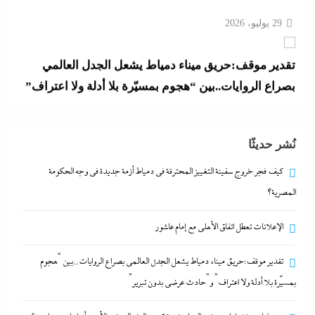
تقدير موقف:حريق ميناء دمياط يشعل الجدل العالمي
بصراع الروايات..بين “هجوم بمسيّرة بلا أدلة ولا اعتراف”
و”حادث عرضي بدون تبرير”
29 يوليو، 2026
بعد غياب 75 عاما: منتخب المبارزة يحقق ميدالية
نُشر حديثًا
عالمية..والأروع أنها على حساب نظيره الإسرائيلي
29 يوليو، 2026
كيف فجر خروج سفينة التغييز المحترقة في دمياط أزمة جديدة في وجه الحكومة
المصرية؟
كيف فجر خروج سفينة التغييز المحترقة في دمياط أزمة
الإعلانات تعطل اتفاق الأهلى مع إمام عاشور
جديدة في وجه الحكومة المصرية؟
29 يوليو، 2026
تقدير موقف:حريق ميناء دمياط يشعل الجدل العالمي بصراع الروايات..بين “هجوم
بمسيّرة بلا أدلة ولا اعتراف” و”حادث عرضي بدون تبرير”
الإعلانات تعطل اتفاق الأهلى مع إمام عاشور