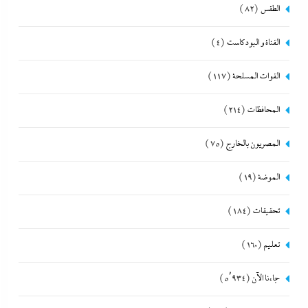
الطقس
(82)
القناة و البودكاست
(4)
القوات المسلحة
(117)
المحافظات
(214)
المصريون بالخارج
(75)
الموضة
(19)
تحقيقات
(184)
تعليم
(160)
جاءنا الآن
(5٬934)