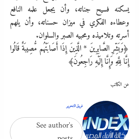
يسكنه فسيح جناته، وأن يجعل علمه النافع
وعطاءه الفكري في ميزان حسناته، وأن يلهم
أسرته وتلاميذه ومحبيه الصبر والسلوان.
﴿وَبَشِّرِ الصَّابِرِينَ * الَّذِينَ إِذَا أَصَابَتْهُم مُّصِيبَةٌ قَالُوا
إِنَّا لِلَّهِ وَإِنَّا إِلَيْهِ رَاجِعُونَ﴾
عن الكاتب
فريق التحرير
See author's
posts