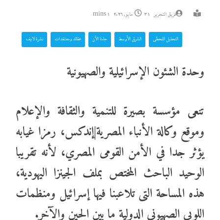
فريق التحرير
31 مايو، 2026
1 mins
التحليل اللحظي
الشرق الأوسط
جاءنا الآن
عقائد ومعتقدات
نشرة لايف
وحدة الشئون الإسرائيلية والصهيونية
تنعى مؤسسة بصيرة للتنمية والثقافة والإعلام
وموقع وكالة الأنباء المصرية|إندكس، رمزا غيابه
يؤثر جدا في الأمن القومى المصري، لأنه تقريبا
الوحيد الباحث المختص بملف الجينزا اليهودية،
هذه المساحة التى تلاعبنا فيها إسرائيل ومنظمات
اللوبي الصهيوني الدولية ما بين الحين والآخر.