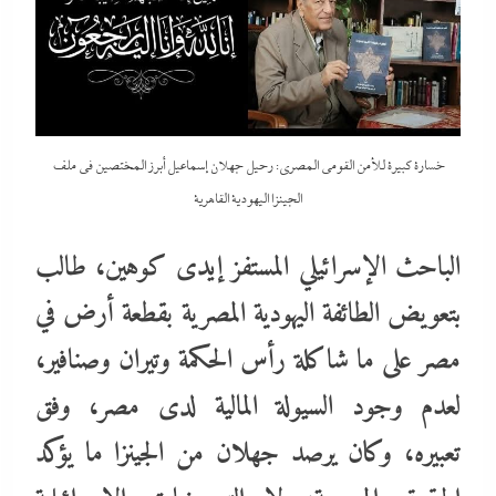
خسارة كبيرة للأمن القومى المصري: رحيل جهلان إسماعيل أبرز المختصين في ملف
الجينزا اليهودية القاهرية
الباحث الإسرائيلي المستفز إيدى كوهين، طالب
بتعويض الطائفة اليهودية المصرية بقطعة أرض في
مصر على ما شاكلة رأس الحكمة وتيران وصنافير،
لعدم وجود السيولة المالية لدى مصر، وفق
تعبيره، وكان يرصد جهلان من الجينزا ما يؤكد