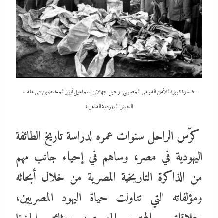
خسارة كبيرة للأمن القومى المصري: رحيل جهلان إسماعيل أبرز المختصين في ملف
الجينزا اليهودية القاهرية
كرّس الراحل سنوات عمره لدراسة تاريخ الطائفة
اليهودية في مصر، وساهم في إحياء جانب مهم
من الذاكرة التاريخية المصرية من خلال أبحاثه
ومؤلفاته التي تناولت حياة اليهود المصريين،