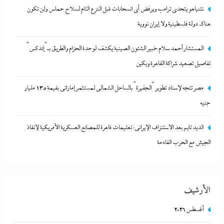
نتنياهو يتحدي ترامب ويرفض أى انسحابات قبل النزع التام لسلاح حماس ولن تكون
هناك دولة فلسطينية ولا إيران نووية
المستشار أحمد سلام خبير الشئون الصينية يكشف لوحدة الحزام والطريق بـ”إندكس”
تفاصيل تصعيد شراكة القاهرة وبكين
مصر تتجه لإسناد تطوير “الجفيرة” بالساحل الشمالي لمستثمر إماراتي بقيمة 135 مليار
جنيه
مصر تتجه لإسناد تطوير “الجفيرة” بالساحل الشمالي لمستثمر إماراتي بقيمة
135 مليار جنيه
الديد تايم بعد الاستنزاف الإيرانى: تعليمات قاهرة للمصانع العسكرية الأمريكية لإنقاذ
9 أغسطس، 2026
الجيش مع الحرب القادمة
الأرشيف
أغسطس 2026