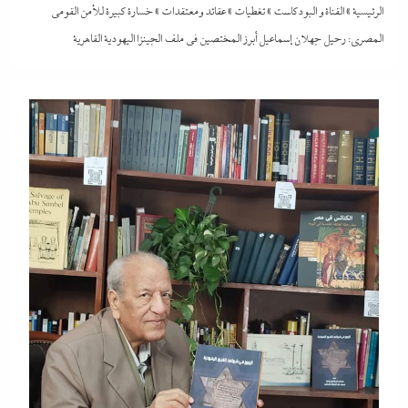
الرئيسية
»
القناة و البودكاست
»
تغطيات
»
عقائد ومعتقدات
»
خسارة كبيرة للأمن القومى
المصري: رحيل جهلان إسماعيل أبرز المختصين في ملف الجينزا اليهودية القاهرية