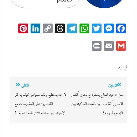
erest
inkedIn
Copy
Threads
Telegram
WhatsApp
Messenger
Twitter
Facebook
Link
Print
Email
Gmail
الوسوم
تصفّح
السابق
التالي
المقالات
سلامة عبد الفتاح يسطر: مع تحول “القتل
لا أحد يستطيع وقف نتنياهو: كيف يوافق
الأسري” لظاهرة..أين ذهبت السكينة بين
اللبنانيون على المفاوضات مع
الزوج والزوجة؟
الإسرائيليين بعد احتلال قلعة الشقيف؟