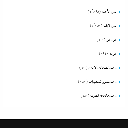
نشرة الأخبار
(3٬895)
نشرة لايف
(5٬352)
هو و هي
(621)
هى360
(29)
وحدة الصحافة والإعلام
(110)
وحدة شئون المخابرات
(353)
وحدة مكافحة التطرف
(151)