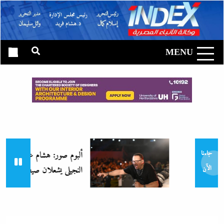
Ski
t
وكالة الأنباء
conten
المصرية|
MENU
إندكس
ألبوم صور: هشام عباس وصابرين
جاءنا
النجيلى يشعلان صيف بتروسبورت
الآن