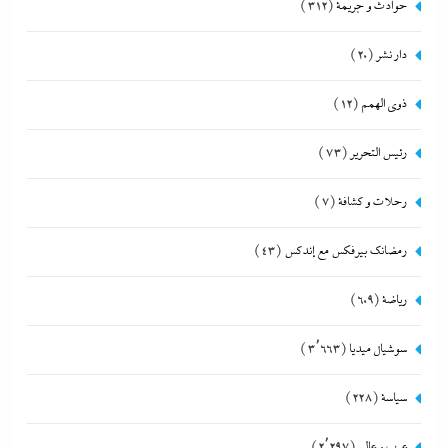
حوادث و جريمة
(312)
دار نشر
(20)
ذوى الهمم
(12)
رئيس التحرير
(73)
رحلات و كشافة
(7)
رمضانك بيرفكس مع إندكس
(43)
رياضة
(609)
سوشيال ميديا
(3٬663)
سياسة
(228)
عرب و عالم
(2٬297)