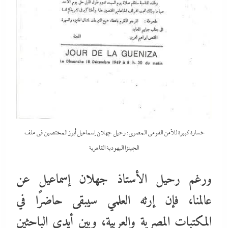
خسارة كبيرة للأمن القومى المصري: رحيل جهلان إسماعيل أبرز المختصين في ملف
الجينزا اليهودية القاهرية
ورغم رحيل الأستاذ جهلان إسماعيل عن
عالمنا، فإن إرثه العلمي سيبقى حاضرًا في
المكتبات المصرية والعربية، وبين أيدي الباحثين