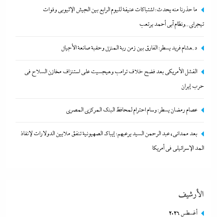
ما حذرنا منه يحدث: اشتباكات عنيفة لليوم الرابع بين الجيش الإثيوبي وقوات
تيجراي..ونظام آبي أحمد يرتعب
د.هشام فريد يسطر: الفارق بين زمن ربة المنزل وحقبة صانعة الأجيال
عصام رمضان يسطر: وسام احترام لمحافظ البنك المركزى المصري
الفشل الأمريكي بعد فضح خلاف ترامب وهيجسيت على استنزاف مخازن السلاح في
26 فبراير، 2024
حرب إيران
عصام رمضان يسطر: وسام احترام لمحافظ البنك المركزى المصري
بعد ممدانى، عبد الرحمن السيد يرعبهم: إيباك الصهيونية تنفق ملايين الدولارات لإنقاذ
المد الإسرائيلي في أمريكا
الأرشيف
ما حذرنا منه يحدث: اشتباكات عنيفة لليوم الرابع بين الجيش الإثيوبي
أغسطس 2026