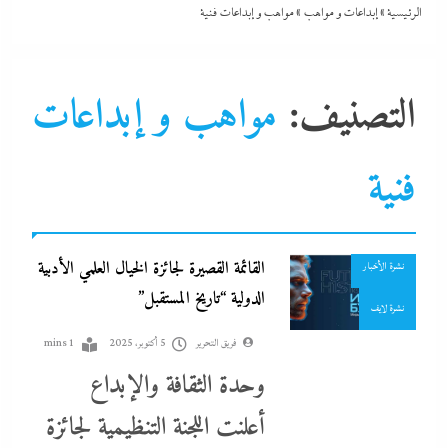
إبداعات و مواهب
الرئيسية
»
إبداعات و مواهب
»
مواهب و إبداعات فنية
التحليل اللحظي
التصنيف:
مواهب و إبداعات
الذكاء الإصطناعي
جاءنا الآن
فنية
سوشيال ميديا
مواهب و إبداعات فنية
القائمة القصيرة لجائزة الخيال العلمي الأدبية
نشرة الأخبار
الدولية “تاريخ المستقبل”
نشرة لايف
فريق التحرير
5 أكتوبر، 2025
1 mins
وحدة الثقافة والإبداع
أعلنت اللجنة التنظيمية لجائزة