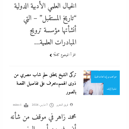
الخيال العلمي الأدبية الدولية
“تاريخ المستقبل” – التي
إبداعات و مواهب
أنشأتها مؤسسة ترويج
احنا في ضهرك
المبادرات العلمية…
اقتصاد
الميدياجية
جاءنا الآن
اقر أ الموضوع كاملًا
سوشيال ميديا
عرب
تركى الشيخ يحقق حلم شاب مصري من
مواهب و إبداعات فنية
ذوى الهمم..تعرف على تفاصيل القصة
نشرة لايف
بالصور
فريق التحرير
7 مارس، 2024
1 mins
محمد زاهر في موقف من شأنه