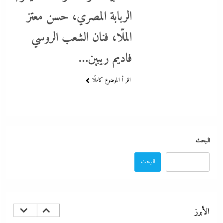
وقوات تيجراي..ونظام آبي أحمد يرتعب
الربابة المصري، حسن معتز
26 فبراير، 2024
الملّا، فنان الشعب الروسي
فاديم ريبين…
اقر أ الموضوع كاملًا
البحث
البحث
د.هشام فريد يسطر: الفارق بين زمن ربة المنزل وحقبة صانعة الأجيال
26 فبراير، 2024
الأبرز