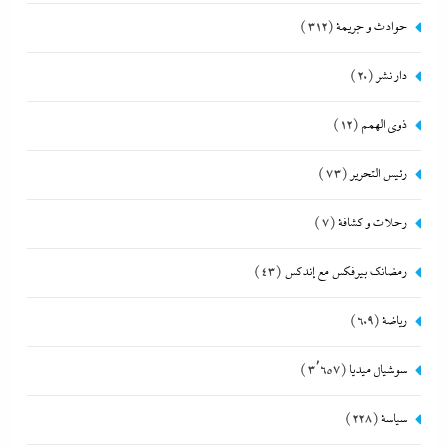
حوادث و جريمة
(312)
دار نشر
(20)
ذوى الهمم
(12)
رئيس التحرير
(73)
رحلات و كشافة
(7)
رمضانك بيرفكس مع إندكس
(43)
رياضة
(609)
سوشيال ميديا
(3٬657)
سياسة
(228)