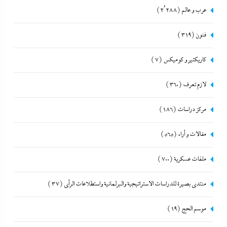
عرب و عالم
(2٬288)
فنون
(319)
كاريكتير و كوميكس
(7)
لازم تعرف
(360)
مركز دراسات
(186)
مقالات و أراء
(565)
ملفات عسكرية
(700)
منتدى بصيرة للدراسات الاستراتيجية والبرلمانية واستطلاعات الرأى
(37)
موسم الحج
(19)