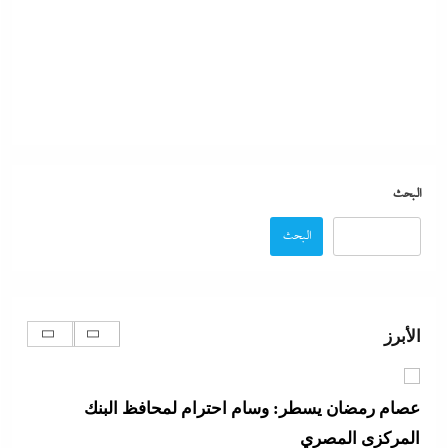
كيف فجر خروج سفينة التغييز المحترقة في دمياط أزمة
جديدة في وجه الحكومة المصرية؟
8 يناير، 2024
الفشل الأمريكي بعد فضح خلاف ترامب وهيجسيت على
استنزاف مخازن السلاح في حرب إيران
البحث
8 يناير، 2024
البحث
عصام رمضان يسطر: وسام احترام لمحافظ البنك
المركزى المصري
الأبرز
8 يناير، 2024
بعد ممدانى، عبد الرحمن السيد يرعبهم: إيباك الصهيونية
تنفق ملايين الدولارات لإنقاذ المد الإسرائيلي في أمريكا