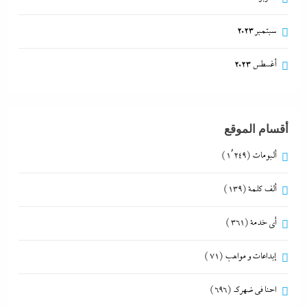
سبتمبر 2023
أغسطس 2023
أقسام الموقع
ألبومات
(1٬249)
ألف كلمة
(139)
أي خدمة
(361)
إبداعات و مواهب
(71)
احنا في ضهرك
(696)