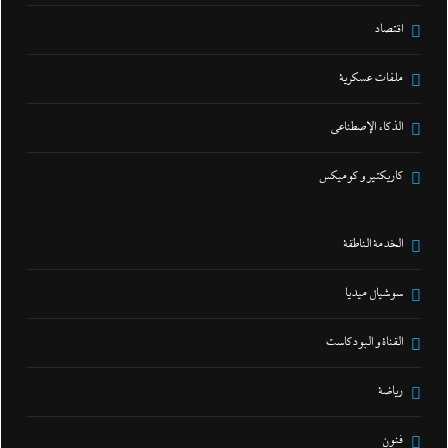
اقتصاد
ملفات عسكرية
الذكاء الإصطناعي
كاريكتير و كوميكس
الخدمة الناطقة
سوشيال ميديا
القناة و البودكاست
رياضة
فنون