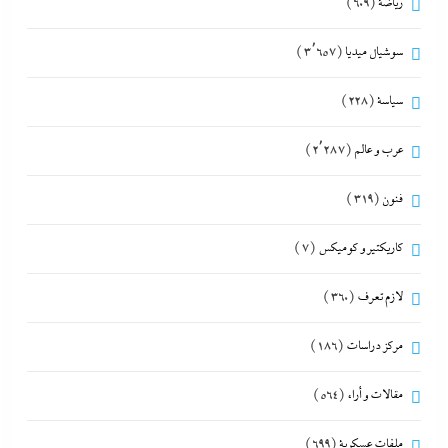
رياضة
(609)
سوشيال ميديا
(3٬657)
سياسة
(228)
عرب و عالم
(2٬287)
فنون
(319)
كاريكتير و كوميكس
(7)
لازم تعرف
(360)
مركز دراسات
(186)
مقالات و أراء
(564)
ملفات عسكرية
(699)