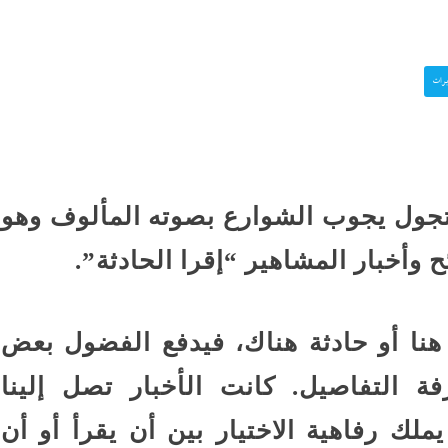
نورا الفرا تسطر: رواق ال
ستقبل
فارس في حرب الوعى
برات
اعترافات سالى الجباس
ع إسرائيل
الصادمة تتوالى: ماما ضرب
بالقلم فخنقتها ونمت...
كرة
متجول يجوب الشوارع بصوته المألوف وهو
ماذا بعد القبض على “صاح
 حفل
الفيديوهات المسيئة”؟
 وأخبار المشاهير “إقرا الحادثة”.
قشها ترامب
جنون المتوسط الغامض: 
 هنا أو حادثة هناك، فيدفع الفضول بعض
غرق وإغلاق شواطئ وحر
ة التفاصيل. كانت الأخبار تصل إلينا
لك رفاهية الاختيار بين أن يقرأ أو أن