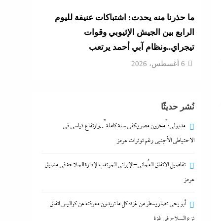
ما حذرنا منه يحدث: اشتباكات عنيفة لليوم
الرابع بين الجيش الإثيوبي وقوات
تيجراي..ونظام آبي أحمد يرتعب
6 أغسطس، 2026
نُشر حديثًا
مدبولي:”مخزون مصر يكفي سنة كاملة”..وارتفاع قياسي في
الاحتياطي الأجنبي رغم توترات هرمز
تفاصيل الاتفاق العُماني-الإيراني المرتقب لإدارة الملاحة في مضيق
هرمز
أبو يحى نصار يسطر من غزة: كل ما تريدون معرفته عن كواليس اتفاق
نزع السلاح في غزة