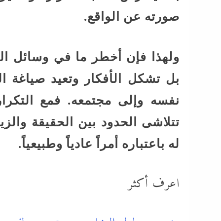
صورته عن الواقع.
ولهذا فإن أخطر ما في وسائل التو
بل تشكل الأفكار وتعيد صياغة ا
نفسه وإلى مجتمعه. فمع التكرار
تتلاشى الحدود بين الحقيقة والزي
له باعتباره أمراً عادياً وطبيعياً.
اعرف أكثر