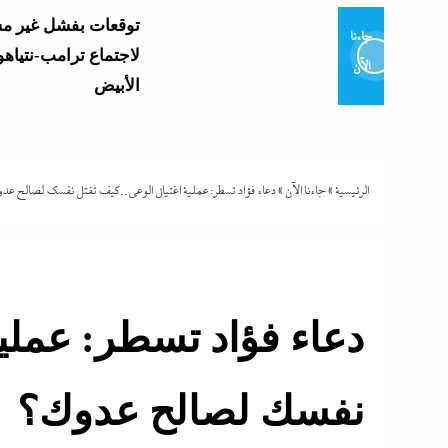
توقعات بفشل غير م
جاءنا
لاجتماع ترامب-نتياهو
الآن
الأبيض
وزير التعليم يعتمد نتي
العامة 2026..
وموعد إعلان...
الرئيسية
»
جاءنا الآن
»
دعاء فؤاد تسطر: عملية اغتيال الوعى..كيف تقتل نفسك لصالح عد
و7 مديرى إدارات: تفاصيل...
دعاء فؤاد تسطر: عملية
تشتعل..عمرو الشوبك
نفسك لصالح عدوك؟
فوق القانون والأزمة أكبر...
مع ترقب حركة التنقل