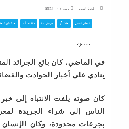
بالداخلية: الرئيس ي
فريق التحرير
3 يونيو، 2026
1 mins
الوزير محمود...
التحليل اللحظي
جاءنا الآن
سوشيال ميديا
مقالات و أراء
وحدة شئون المخا
الشرع يروج للسلام م
تزامنا مع توسيعها الاحتلال في...
دعاء فؤاد
بنصف مليون جنيه..تذ
في الماضي، كان بائع الجرائد ال
“اللاونج الملكي” في
ينادي على أخبار الحوادث والفضائح
شيرين تحطم أرقام...
كل الملفات التى ينا
كان صوته يلفت الانتباه إلى خبر
ونتنياهو الثلاثاء
الناس إلى شراء الجريدة لمعرف
بجرعات محدودة، وكان الإنسان يم