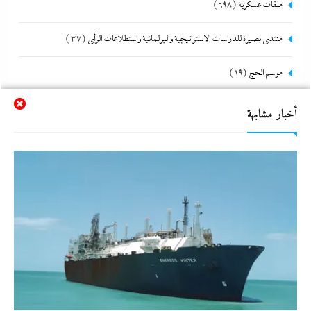
ملفات عسكرية
(698)
منتدى بصيرة للدراسات الاستراتيجية والبرلمانية واستطلاعات الرأى
(37)
موسم الحج
(19)
مونديال 2026
(69)
أخبار مشابهة
نشرة الأخبار
(3٬886)
نشرة لايف
(5٬332)
هو و هي
(617)
هى360
(29)
وحدة الصحافة والإعلام
(110)