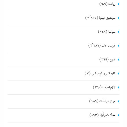
رياضة
(609)
سوشيال ميديا
(3٬657)
سياسة
(228)
عرب و عالم
(2٬286)
فنون
(319)
كاريكتير و كوميكس
(7)
لازم تعرف
(360)
مركز دراسات
(186)
مقالات و أراء
(563)