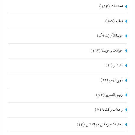
تحقيقات
(183)
تعليم
(159)
جاءنا الآن
(5٬915)
حوادث و جريمة
(312)
دار نشر
(20)
ذوى الهمم
(12)
رئيس التحرير
(73)
رحلات و كشافة
(7)
رمضانك بيرفكس مع إندكس
(43)