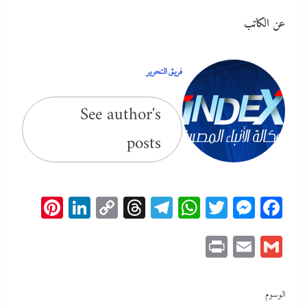
عن الكاتب
فريق التحرير
See author's
posts
erest
inkedIn
Copy
Threads
Telegram
WhatsApp
Messenger
Twitter
Facebook
Link
Print
Email
Gmail
الوسوم