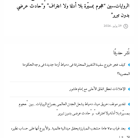
الروايات..بين “هجوم بمسيّرة بلا أدلة ولا اعتراف” و”حادث عرضي
بدون تبرير”
29 يوليو، 2026
نُشر حديثًا
كيف فجر خروج سفينة التغييز المحترقة في دمياط أزمة جديدة في وجه الحكومة
المصرية؟
الإعلانات تعطل اتفاق الأهلى مع إمام عاشور
تقدير موقف:حريق ميناء دمياط يشعل الجدل العالمي بصراع الروايات..بين “هجوم
بعد غياب 75 عاما: منتخب المبارزة يحقق ميدالية عالمية..والأروع أنها
بمسيّرة بلا أدلة ولا اعتراف” و”حادث عرضي بدون تبرير”
على حساب نظيره الإسرائيلي
بعد غياب 75 عاما: منتخب المبارزة يحقق ميدالية عالمية..والأروع أنها على حساب نظيره
29 يوليو، 2026
الإسرائيلي