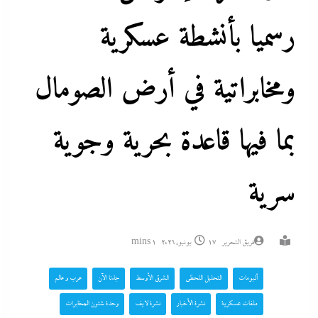
رسميا بأنشطة عسكرية
ومخابراتية في أرض الصومال
بما فيها قاعدة بحرية وجوية
سرية
فريق التحرير
17 يونيو، 2026
1 mins
ألبومات
التحليل اللحظي
الشرق الأوسط
جاءنا الآن
عرب و عالم
ملفات عسكرية
نشرة الأخبار
نشرة لايف
وحدة شئون المخابرات