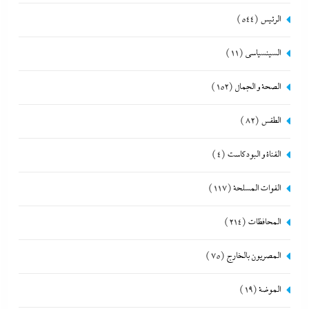
الرئيس
(544)
السينسياسي
(11)
الصحة و الجمال
(152)
الطقس
(82)
القناة و البودكاست
(4)
القوات المسلحة
(117)
المحافظات
(214)
المصريون بالخارج
(75)
الموضة
(19)