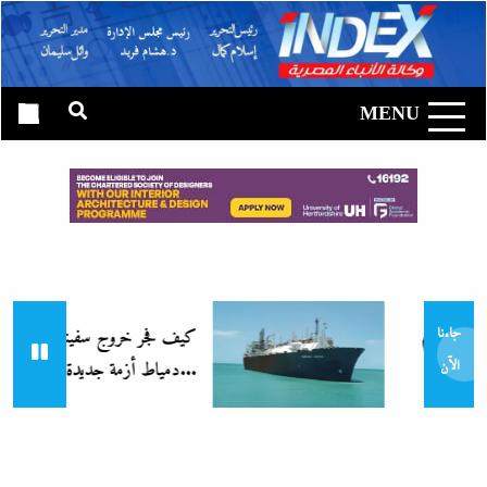
Ski
t
وكالة الأنباء
conten
المصرية|
MENU
إندكس
م
كيف فجر خروج سفينة التغييز المحترقة في
جاءنا
دمياط أزمة جديدة...
الآن