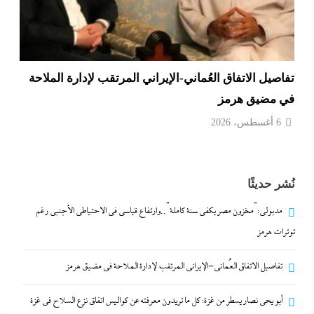
أبو يحى نصار يسطر من غزة: كل ما تريدون معرفته عن
كواليس اتفاق نزع السلاح في غزة
6 أغسطس، 2026
نُشر حديثًا
مدبولي:”مخزون مصر يكفي سنة كاملة”..وارتفاع قياسي في الاحتياطي الأجنبي رغم
توترات هرمز
تفاصيل الاتفاق العُماني-الإيراني المرتقب لإدارة الملاحة في مضيق هرمز
أبو يحى نصار يسطر من غزة: كل ما تريدون معرفته عن كواليس اتفاق نزع السلاح في غزة