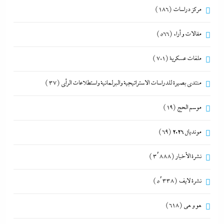
مركز دراسات
(186)
مقالات و أراء
(566)
ملفات عسكرية
(701)
منتدى بصيرة للدراسات الاستراتيجية والبرلمانية واستطلاعات الرأى
(37)
موسم الحج
(19)
مونديال 2026
(69)
نشرة الأخبار
(3٬888)
نشرة لايف
(5٬338)
هو و هي
(618)