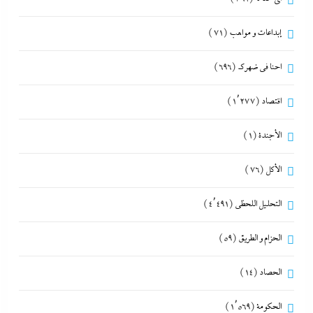
إبداعات و مواهب
(71)
احنا في ضهرك
(696)
اقتصاد
(1٬277)
الأجندة
(1)
الأكل
(76)
التحليل اللحظي
(4٬491)
الحزام و الطريق
(59)
الحصاد
(14)
الحكومة
(1٬569)