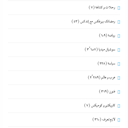
رحلات و كشافة
(7)
رمضانك بيرفكس مع إندكس
(43)
رياضة
(609)
سوشيال ميديا
(3٬657)
سياسة
(228)
عرب و عالم
(2٬289)
فنون
(319)
كاريكتير و كوميكس
(7)
لازم تعرف
(360)