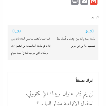
Print
Email
Gmail
الوسوم
تصفّح
السابق
التالي
المقالات
وثيقة إسلام أباد بين چنيف وڤينا وسط
الداخلية تكشف تفاصيل الخلافات بين
تصعيد مفاجئ في هرمز
إدارة كومباوند السليمانية في الشيخ زايد
وسكانه التى طرحها الفنان أحمد صيام
اترك تعليقاً
لن يتم نشر عنوان بريدك الإلكتروني.
الحقول الإلزامية مشار إليها بـ
*