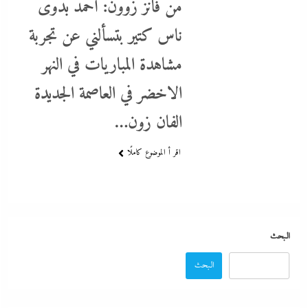
من فانز زوون: أحمد بدوى
ناس كتير بتسألني عن تجربة
بعد واقعة عاملة محل العطور: معركة “الكارنيه” تتصاعد بين نقابتى
مشاهدة المباريات في النهر
الصحفيين والعمال
الاخضر في العاصمة الجديدة
22 يونيو، 2026
الفان زون…
اقر أ الموضوع كاملًا
البحث
البحث
“دكتوراه فخرية يابانية لوزير التعليم”..تكريم مستحق أم شهادة تجميل لفشل