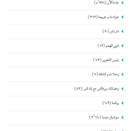
جاءنا الآن
(5٬926)
حوادث و جريمة
(312)
دار نشر
(20)
ذوى الهمم
(12)
رئيس التحرير
(73)
رحلات و كشافة
(7)
رمضانك بيرفكس مع إندكس
(43)
رياضة
(609)
سوشيال ميديا
(3٬660)