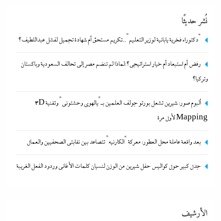
نُشر حديثًا
“دكتوراه فخرية يابانية لوزير التعليم”..تكريم مستحق أم شهادة تجميل لفشل عبداللطيف؟
رفض أم استبعاد أم خيار استراتيجي؟:لماذا لم تنضم مصر إلى تحالف السعودية وباكستان
وتركيا؟
ألبوم صور: شيرين تشعل بورتو جولف العلمين بـ”يالهوى وحشتونى” وتقنية 3D
ألبوم صور: شيرين تشعل بورتو جولف العلمين بـ”يالهوى وحشتونى” وتقنية
Mapping لأول مرة
3D Mapping لأول مرة
بعد واقعة عاملة محل العطور: معركة “الكارنيه” تتصاعد بين نقابتى الصحفيين والعمال
22 يونيو، 2026
جدل كبير حول كواليس حفل شيرين من الوزن لنسيان كلمات الأغانى وردود الفعل الغريبة
الأرشيف