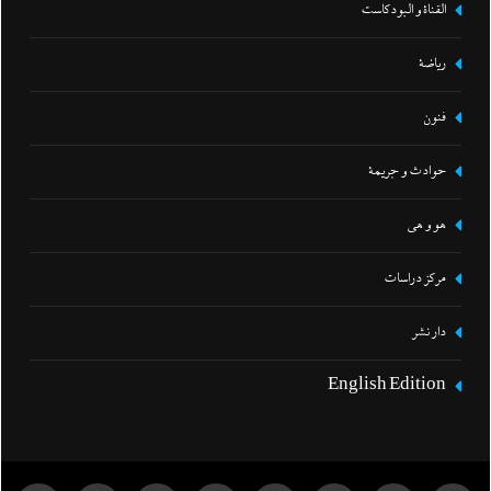
القناة و البودكاست
رياضة
فنون
حوادث و جريمة
هو و هي
مركز دراسات
دار نشر
English Edition