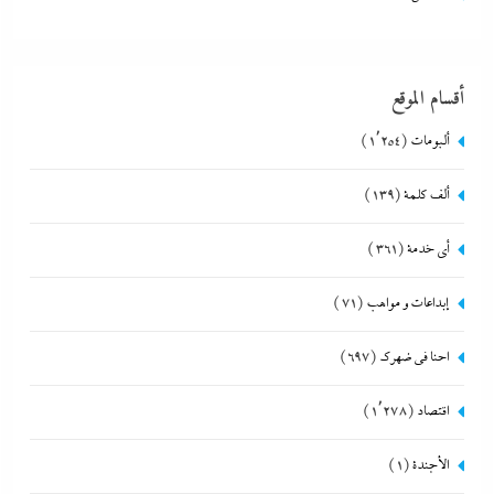
أقسام الموقع
ألبومات
(1٬254)
ألف كلمة
(139)
أي خدمة
(361)
إبداعات و مواهب
(71)
احنا في ضهرك
(697)
اقتصاد
(1٬278)
الأجندة
(1)