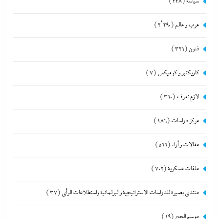
سياسة
(228)
عرب و عالم
(2٬290)
فنون
(321)
كاريكتير و كوميكس
(7)
لازم تعرف
(360)
مركز دراسات
(186)
مقالات و أراء
(566)
ملفات عسكرية
(702)
منتدى بصيرة للدراسات الاستراتيجية والبرلمانية واستطلاعات الرأى
(37)
موسم الحج
(19)