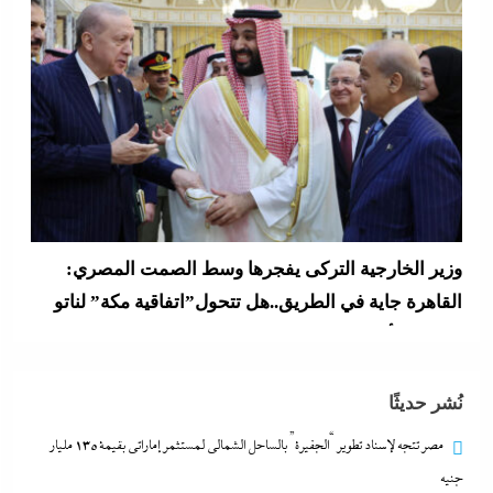
وزير الخارجية التركى يفجرها وسط الصمت المصري:
القاهرة جاية في الطريق..هل تتحول”اتفاقية مكة” لناتو
الشرق الأوسط؟
8 أغسطس، 2026
نُشر حديثًا
مصر تتجه لإسناد تطوير “الجفيرة” بالساحل الشمالي لمستثمر إماراتي بقيمة 135 مليار
جنيه