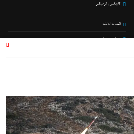
كاريكتير و كوميكس
الخدمة الناطقة
سوشيال ميديا
القناة و البودكاست
رياضة
فنون
حوادث و جريمة
هو و هي
مركز دراسات