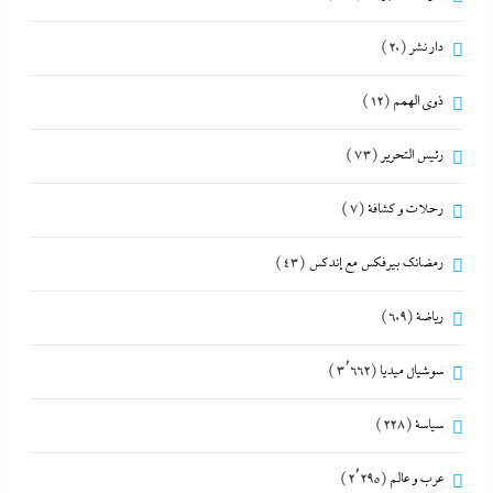
دار نشر
(20)
ذوى الهمم
(12)
رئيس التحرير
(73)
رحلات و كشافة
(7)
رمضانك بيرفكس مع إندكس
(43)
رياضة
(609)
سوشيال ميديا
(3٬662)
سياسة
(228)
عرب و عالم
(2٬295)