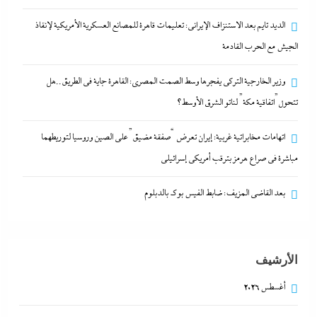
الديد تايم بعد الاستنزاف الإيرانى: تعليمات قاهرة للمصانع العسكرية الأمريكية لإنقاذ
الجيش مع الحرب القادمة
وزير الخارجية التركى يفجرها وسط الصمت المصري: القاهرة جاية في الطريق..هل
تتحول”اتفاقية مكة” لناتو الشرق الأوسط؟
اتهامات مخابراتية غربية: إيران تعرض “صفقة مضيق”
اتهامات مخابراتية غربية: إيران تعرض “صفقة مضيق” على الصين وروسيا لتوريطهما
على الصين وروسيا لتوريطهما مباشرة في صراع هرمز
مباشرة في صراع هرمز بترقب أمريكي إسرائيلى
بترقب أمريكي إسرائيلى
8 أغسطس، 2026
بعد القاضي المزيف: ضابط الفيس بوك بالدبلوم
الأرشيف
أغسطس 2026