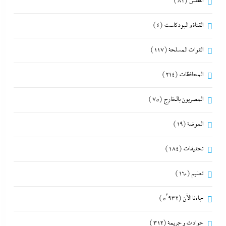
الطقس
(82)
القناة و البودكاست
(4)
القوات المسلحة
(117)
المحافظات
(214)
المصريون بالخارج
(75)
الموضة
(19)
تحقيقات
(184)
تعليم
(160)
جاءنا الآن
(5٬932)
حوادث و جريمة
(312)