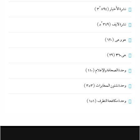
نشرة الأخبار
(3٬894)
نشرة لايف
(5٬349)
هو و هي
(620)
هى360
(29)
وحدة الصحافة والإعلام
(110)
وحدة شئون المخابرات
(353)
وحدة مكافحة التطرف
(151)