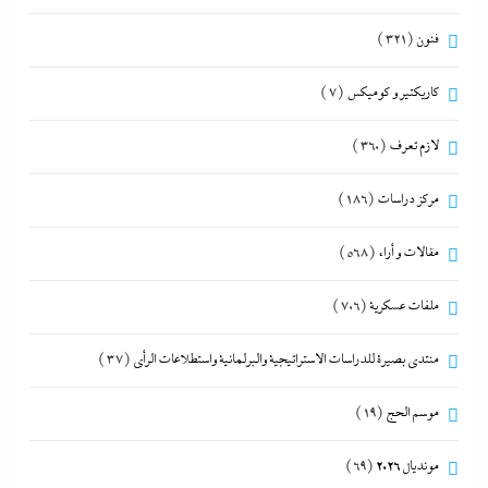
فنون
(321)
كاريكتير و كوميكس
(7)
لازم تعرف
(360)
مركز دراسات
(186)
مقالات و أراء
(568)
ملفات عسكرية
(706)
منتدى بصيرة للدراسات الاستراتيجية والبرلمانية واستطلاعات الرأى
(37)
موسم الحج
(19)
مونديال 2026
(69)