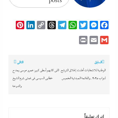
posts
erest
inkedIn
Copy
Threads
Telegram
WhatsApp
Messenger
Twitter
Facebook
Link
Print
Email
Gmail
تصفّح
السابق
التالي
المقالات
الوطنية للانتخابات أعلنت إغلاق الترشح
اللى كاتبهم أسطى كبير: عمرو موسي يمدح
لنواب 2025..والقائمة المبدئية الخميس
خطابي السيسي في قمتى شرم الشيخ
والدوحة
اترك تعليقاً