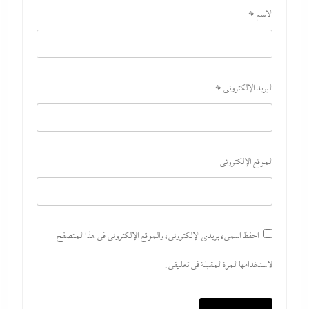
الاسم
*
اتهامات مخابراتية غربية: إيران تعرض “صفقة مضيق”
على الصين وروسيا لتوريطهما مباشرة في صراع هرمز
بترقب أمريكي إسرائيلى
البريد الإلكتروني
*
8 أغسطس، 2026
الموقع الإلكتروني
احفظ اسمي، بريدي الإلكتروني، والموقع الإلكتروني في هذا المتصفح
لاستخدامها المرة المقبلة في تعليقي.
مصر تتجه لإسناد تطوير “الجفيرة” بالساحل الشمالي