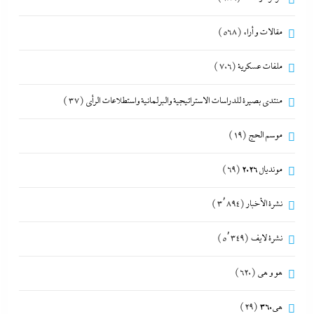
مقالات و أراء
(568)
ملفات عسكرية
(706)
منتدى بصيرة للدراسات الاستراتيجية والبرلمانية واستطلاعات الرأى
(37)
موسم الحج
(19)
مونديال 2026
(69)
نشرة الأخبار
(3٬894)
نشرة لايف
(5٬349)
هو و هي
(620)
هى360
(29)