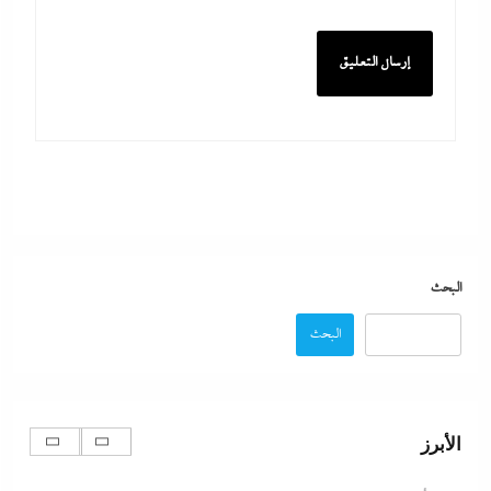
اتهامات مخابراتية غربية: إيران تعرض “صفقة مضيق”
على الصين وروسيا لتوريطهما مباشرة في صراع هرمز
بترقب أمريكي إسرائيلى
8 أغسطس، 2026
مصر تتجه لإسناد تطوير “الجفيرة” بالساحل الشمالي
البحث
لمستثمر إماراتي بقيمة 135 مليار جنيه
البحث
8 أغسطس، 2026
الديد تايم بعد الاستنزاف الإيرانى: تعليمات قاهرة للمصانع
الأبرز
العسكرية الأمريكية لإنقاذ الجيش مع الحرب القادمة
8 أغسطس، 2026