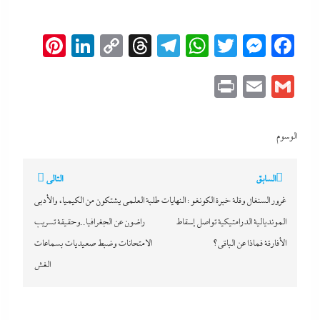
erest
inkedIn
Copy
Threads
Telegram
WhatsApp
Messenger
Twitter
Facebook
Link
Print
Email
Gmail
الوسوم
تصفّح
السابق
التالي
المقالات
غرور السنغال وقلة خبرة الكونغو : النهايات
طلبة العلمى يشتكون من الكيمياء والأدبي
المونديالية الدرامتيكية تواصل إسقاط
راضون عن الجغرافيا..وحقيقة تسريب
الأفارقة فماذا عن الباقي؟
الامتحانات وضبط صعيديات بسماعات
الغش