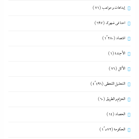
إبداعات و مواهب
(71)
احنا في ضهرك
(697)
اقتصاد
(1٬280)
الأجندة
(1)
الأكل
(76)
التحليل اللحظي
(4٬496)
الحزام و الطريق
(60)
الحصاد
(14)
الحكومة
(1٬572)