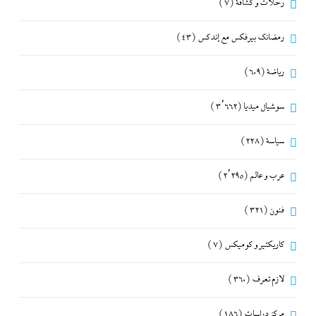
رحلات و كشافة
(7)
رمضانك بيرفكس مع إندكس
(43)
رياضة
(609)
سوشيال ميديا
(3٬662)
سياسة
(228)
عرب و عالم
(2٬295)
فنون
(321)
كاريكتير و كوميكس
(7)
لازم تعرف
(360)
مركز دراسات
(186)