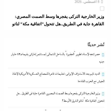
وزير الخارجية التركى يفجرها وسط الصمت المصري:
القاهرة جاية في الطريق..هل تتحول”اتفاقية مكة” لناتو
الشرق الأوسط؟
8 أغسطس، 2026
نُشر حديثًا
اتهامات مخابراتية غربية: إيران تعرض “صفقة مضيق”
مصر تتجه لإسناد تطوير “الجفيرة” بالساحل الشمالي لمستثمر إماراتي بقيمة 135 مليار
على الصين وروسيا لتوريطهما مباشرة في صراع هرمز
جنيه
بترقب أمريكي إسرائيلى
الديد تايم بعد الاستنزاف الإيرانى: تعليمات قاهرة للمصانع العسكرية الأمريكية لإنقاذ
8 أغسطس، 2026
الجيش مع الحرب القادمة
مصر تتجه لإسناد تطوير “الجفيرة” بالساحل الشمالي
وزير الخارجية التركى يفجرها وسط الصمت المصري: القاهرة جاية في الطريق..هل
لمستثمر إماراتي بقيمة 135 مليار جنيه
تتحول”اتفاقية مكة” لناتو الشرق الأوسط؟
8 أغسطس، 2026