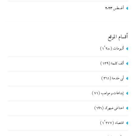
أغسطس 2023
أقسام الموقع
ألبومات
(1٬250)
ألف كلمة
(139)
أي خدمة
(361)
إبداعات و مواهب
(71)
احنا في ضهرك
(696)
اقتصاد
(1٬277)