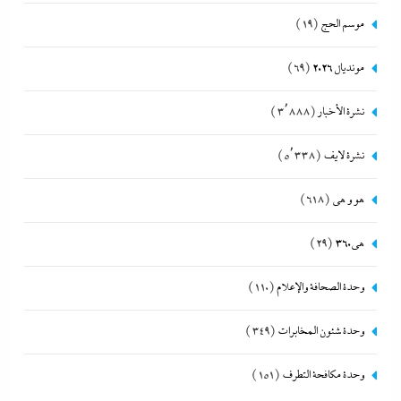
موسم الحج
(19)
مونديال 2026
(69)
نشرة الأخبار
(3٬888)
نشرة لايف
(5٬338)
هو و هي
(618)
هى360
(29)
وحدة الصحافة والإعلام
(110)
وحدة شئون المخابرات
(349)
وحدة مكافحة التطرف
(151)