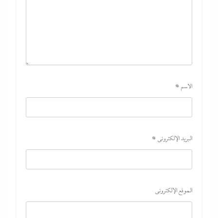
الاسم
*
ما حذرنا منه يحدث: اشتباكات عنيفة لليوم الرابع بين الجيش الإثيوبي
وقوات تيجراي..ونظام آبي أحمد يرتعب
6 أغسطس، 2026
البريد الإلكتروني
*
الموقع الإلكتروني