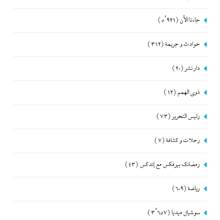
جاءنا الآن
(5٬921)
حوادث و جريمة
(312)
دار نشر
(20)
ذوى الهمم
(12)
رئيس التحرير
(73)
رحلات و كشافة
(7)
رمضانك بيرفكس مع إندكس
(43)
رياضة
(609)
سوشيال ميديا
(3٬657)