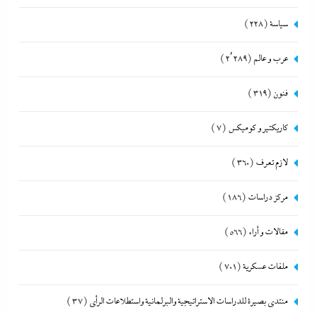
سياسة
(228)
عرب و عالم
(2٬289)
فنون
(319)
كاريكتير و كوميكس
(7)
لازم تعرف
(360)
مركز دراسات
(186)
مقالات و أراء
(566)
ملفات عسكرية
(701)
منتدى بصيرة للدراسات الاستراتيجية والبرلمانية واستطلاعات الرأى
(37)