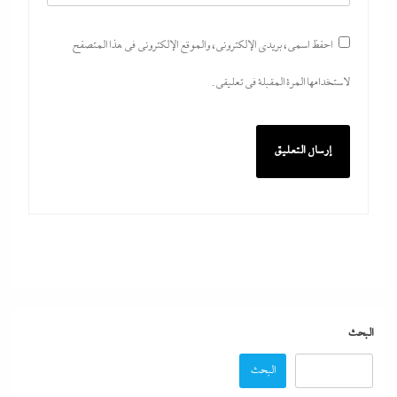
احفظ اسمي، بريدي الإلكتروني، والموقع الإلكتروني في هذا المتصفح
لاستخدامها المرة المقبلة في تعليقي.
مدبولي:”مخزون مصر يكفي سنة كاملة”..وارتفاع قياسي في الاحتياطي
الأجنبي رغم توترات هرمز
6 أغسطس، 2026
البحث
البحث