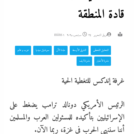
قادة المنطقة
فريق التحرير
24 سبتمبر، 2025
1 mins
التحليل اللحظي
الشرق الأوسط
جاءنا الآن
سوشيال ميديا
عرب و عالم
نشرة الأخبار
نشرة لايف
غرفة إندكس للتغطية الحية
الرئيس الأمريكي دونالد ترامب يضغط على
الإسرائيليين بتأكيده للمسئولين العرب والمسلمين
أننا سننهى الحرب في غزة، ربما الآن.