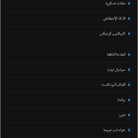
ملفات عسكرية
الذكاء الإصطناعي
كاريكتير و كوميكس
الخدمة الناطقة
سوشيال ميديا
القناة و البودكاست
رياضة
فنون
حوادث و جريمة