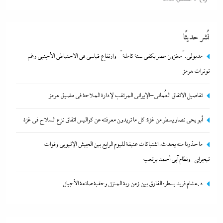
نُشر حديثًا
مدبولي:”مخزون مصر يكفي سنة كاملة”..وارتفاع قياسي في الاحتياطي الأجنبي رغم
توترات هرمز
تفاصيل الاتفاق العُماني-الإيراني المرتقب لإدارة الملاحة في مضيق هرمز
ما حذرنا منه يحدث: اشتباكات عنيفة لليوم الرابع بين الجيش الإثيوبي
أبو يحى نصار يسطر من غزة: كل ما تريدون معرفته عن كواليس اتفاق نزع السلاح في غزة
وقوات تيجراي..ونظام آبي أحمد يرتعب
ما حذرنا منه يحدث: اشتباكات عنيفة لليوم الرابع بين الجيش الإثيوبي وقوات
6 أغسطس، 2026
تيجراي..ونظام آبي أحمد يرتعب
د.هشام فريد يسطر: الفارق بين زمن ربة المنزل وحقبة صانعة الأجيال