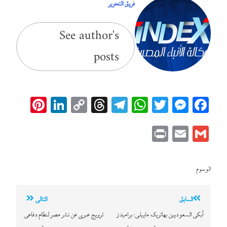
فريق التحرير
See author's
posts
erest
inkedIn
Copy
Threads
Telegram
WhatsApp
Messenger
Twitter
Facebook
Link
Print
Email
Gmail
الوسوم
تصفّح
السابق
التالي
المقالات
أبكى السعوديين بهاتريك ماييلى: براميدز
ترويج عبري عن نشر مصر لنظام دفاعى