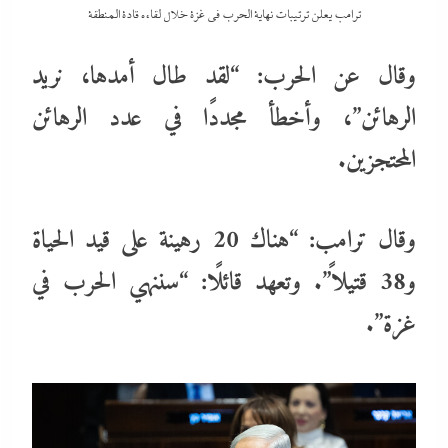
ترامب يعلن ترتيبات نهاية الحرب في غزة خلال لقاءه قادة المنطقة
وقال عن الحرب: “لقد طال أمدها، نريد
الرهائن”، وأخطأ مجددًا في عدد الرهائن
المحتجزين.
وقال ترامب: “هناك 20 رهينة على قيد الحياة
و38 قتيلاً”. وتعهد قائلًا: “سننهي الحرب في
غزة”.