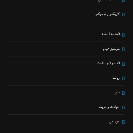
كاريكتير و كوميكس
الخدمة الناطقة
سوشيال ميديا
القناة و البودكاست
رياضة
فنون
حوادث و جريمة
هو و هي