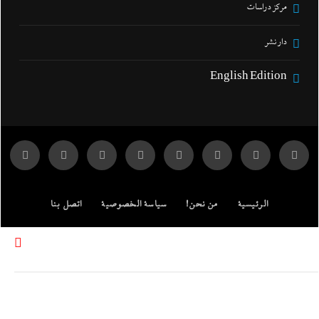
مركز دراسات
دار نشر
English Edition
الرئيسية
من نحن!
سياسة الخصوصية
اتصل بنا
ENGLISH EDITION
مركز الدراسات
جميع الحقوق محفوظة لموقع إندكس: وكالة الانباء المصرية.