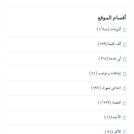
أقسام الموقع
ألبومات
(1٬255)
ألف كلمة
(139)
أي خدمة
(361)
إبداعات و مواهب
(71)
احنا في ضهرك
(697)
اقتصاد
(1٬279)
الأجندة
(1)
الأكل
(76)