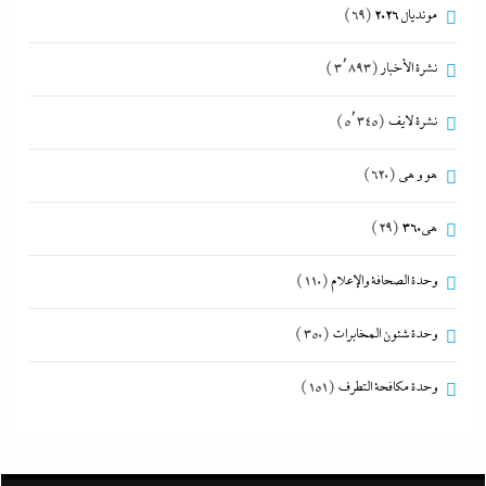
مونديال 2026
(69)
نشرة الأخبار
(3٬893)
نشرة لايف
(5٬345)
هو و هي
(620)
هى360
(29)
وحدة الصحافة والإعلام
(110)
وحدة شئون المخابرات
(350)
وحدة مكافحة التطرف
(151)