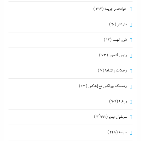
حوادث و جريمة
(312)
دار نشر
(20)
ذوى الهمم
(12)
رئيس التحرير
(73)
رحلات و كشافة
(7)
رمضانك بيرفكس مع إندكس
(43)
رياضة
(609)
سوشيال ميديا
(3٬661)
سياسة
(228)