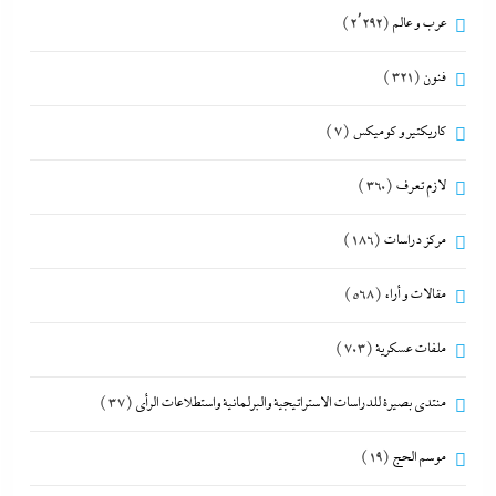
عرب و عالم
(2٬292)
فنون
(321)
كاريكتير و كوميكس
(7)
لازم تعرف
(360)
مركز دراسات
(186)
مقالات و أراء
(568)
ملفات عسكرية
(703)
منتدى بصيرة للدراسات الاستراتيجية والبرلمانية واستطلاعات الرأى
(37)
موسم الحج
(19)