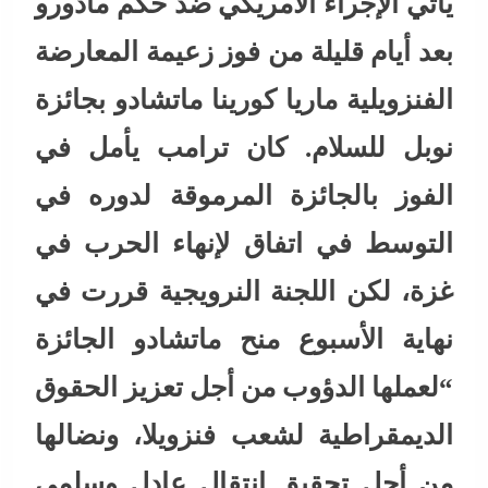
يأتي الإجراء الأمريكي ضد حكم مادورو
بعد أيام قليلة من فوز زعيمة المعارضة
الفنزويلية ماريا كورينا ماتشادو بجائزة
نوبل للسلام. كان ترامب يأمل في
الفوز بالجائزة المرموقة لدوره في
التوسط في اتفاق لإنهاء الحرب في
غزة، لكن اللجنة النرويجية قررت في
نهاية الأسبوع منح ماتشادو الجائزة
“لعملها الدؤوب من أجل تعزيز الحقوق
الديمقراطية لشعب فنزويلا، ونضالها
من أجل تحقيق انتقال عادل وسلمي