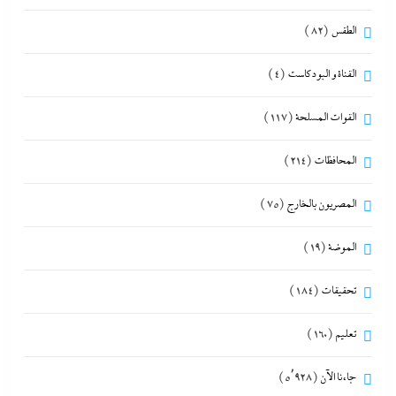
الطقس
(82)
القناة و البودكاست
(4)
القوات المسلحة
(117)
المحافظات
(214)
المصريون بالخارج
(75)
الموضة
(19)
تحقيقات
(184)
تعليم
(160)
جاءنا الآن
(5٬928)