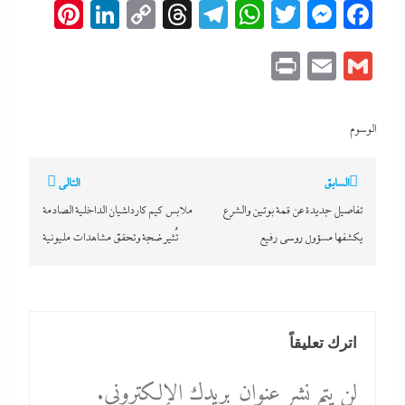
erest
inkedIn
Copy
Threads
Telegram
WhatsApp
Messenger
Twitter
Facebook
Link
Print
Email
Gmail
الوسوم
تصفّح
السابق
التالي
المقالات
تفاصيل جديدة عن قمة بوتين والشرع
ملابس كيم كارداشيان الداخلية الصادمة
يكشفها مسؤول روسي رفيع
تُثير ضجة وتحقق مشاهدات مليونية
اترك تعليقاً
لن يتم نشر عنوان بريدك الإلكتروني.