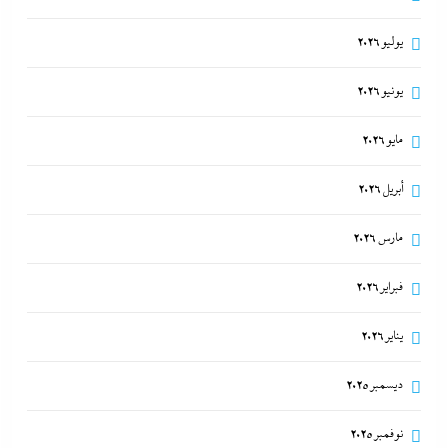
خارطة ميلادينوف
يوليو 2026
8 أغسطس، 2026
يونيو 2026
“دكتوراه فخرية يابانية لوزير التعليم”..تكريم مستحق أم
مايو 2026
شهادة تجميل لفشل عبداللطيف؟
8 أغسطس، 2026
أبريل 2026
مارس 2026
فبراير 2026
يناير 2026
ديسمبر 2025
نوفمبر 2025