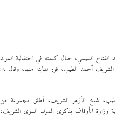
نورا الفرا تسطر: رواق ال
ستقبل
فارس في حرب الوعى
اعترافات سالى الجباس
ع إسرائيل
الصادمة تتوالى: ماما ضرب
بالقلم فخنقتها ونمت...
كرة
 الفتاح السيسي، خلال كلمته في احتفالية المولد
ماذا بعد القبض على “صاح
 حفل
الفيديوهات المسيئة”؟
لشريف أحمد الطيب، فور نهايته منها، وقال له:
قشها ترامب
جنون المتوسط الغامض: 
غرق وإغلاق شواطئ وحر
الطيب، شيخ الأزهر الشريف، أطلق مجموعة من
ية وزارة الأوقاف بذكرى المولد النبوي الشريف،