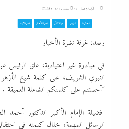
بالداخلية: الرئيس ي
إسلام كمال
27 سبتمبر، 2023
1 mins
الوزير محمود...
الحكومة
الرئيس
جاءنا الآن
نشرة الأخبار
نشرة لايف
الشرع يروج للسلام م
رصد: غرفة نشرة الأخبار
تزامنا مع توسيعها الاحتلال في...
بنصف مليون جنيه..تذ
في مبادرة غير اعتيادية، علق الرئيس عبد
“اللاونج الملكي” في
النبوي الشريف، على كلمة شيخ الأزهر ا
شيرين تحطم أرقام...
“أحسنتم على كلمتكم الشاملة العميقة”.
كل الملفات التى ينا
ونتنياهو الثلاثاء
فضيلة الإمام الأكبر الدكتور أحمد 
الرسائل المهمة، خلال كلمته في احتفال