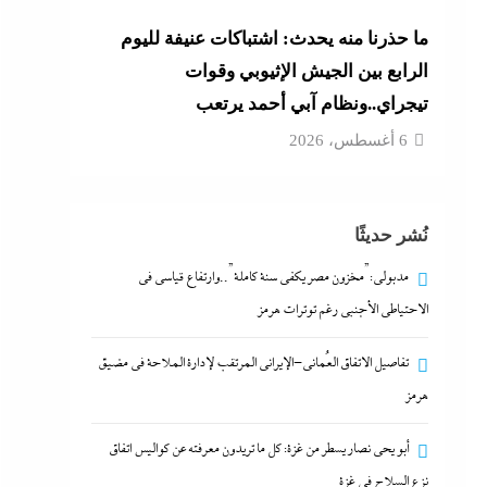
ما حذرنا منه يحدث: اشتباكات عنيفة لليوم
الرابع بين الجيش الإثيوبي وقوات
تيجراي..ونظام آبي أحمد يرتعب
6 أغسطس، 2026
نُشر حديثًا
مدبولي:”مخزون مصر يكفي سنة كاملة”..وارتفاع قياسي في
الاحتياطي الأجنبي رغم توترات هرمز
تفاصيل الاتفاق العُماني-الإيراني المرتقب لإدارة الملاحة في مضيق
هرمز
أبو يحى نصار يسطر من غزة: كل ما تريدون معرفته عن كواليس اتفاق
نزع السلاح في غزة