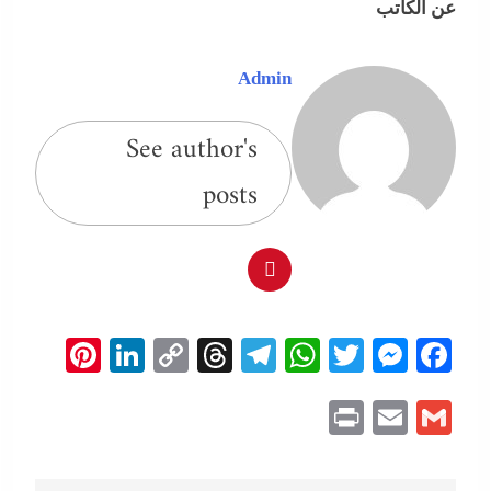
عن الكاتب
Admin
See author's
posts
erest
inkedIn
Copy
Threads
Telegram
WhatsApp
Messenger
Twitter
Facebook
Link
Print
Email
Gmail