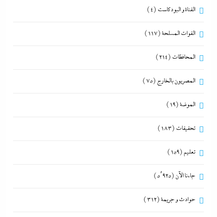
القناة و البودكاست
(4)
القوات المسلحة
(117)
المحافظات
(214)
المصريون بالخارج
(75)
الموضة
(19)
تحقيقات
(183)
تعليم
(159)
جاءنا الآن
(5٬925)
حوادث و جريمة
(312)