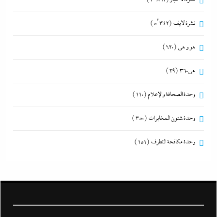
نشرة لايف
(5٬342)
هو و هي
(620)
هى360
(29)
وحدة الصحافة والإعلام
(110)
وحدة شئون المخابرات
(350)
وحدة مكافحة التطرف
(151)