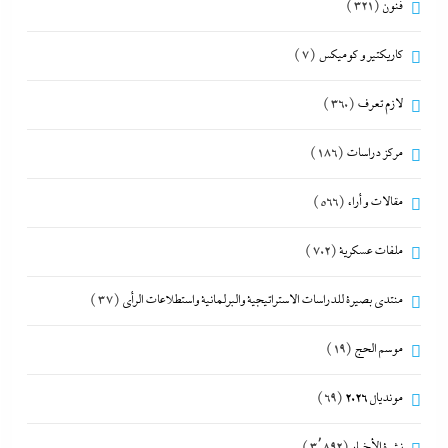
فنون
(321)
كاريكتير و كوميكس
(7)
لازم تعرف
(360)
مركز دراسات
(186)
مقالات و أراء
(566)
ملفات عسكرية
(702)
منتدى بصيرة للدراسات الاستراتيجية والبرلمانية واستطلاعات الرأى
(37)
موسم الحج
(19)
مونديال 2026
(69)
نشرة الأخبار
(3٬892)