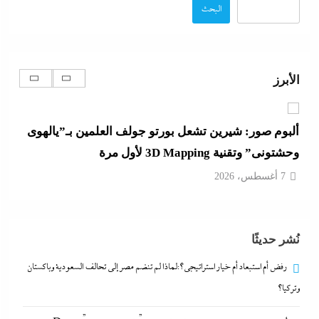
7 أغسطس، 2026
البحث
ألبوم صور: شيرين تشعل بورتو جولف العلمين بـ”يالهوى
وحشتونى” وتقنية 3D Mapping لأول مرة
الأبرز
7 أغسطس، 2026
بعد واقعة عاملة محل العطور: معركة “الكارنيه” تتصاعد
بين نقابتى الصحفيين والعمال
7 أغسطس، 2026
جدل كبير حول كواليس حفل شيرين من الوزن لنسيان
نُشر حديثًا
كلمات الأغانى وردود الفعل الغريبة
7 أغسطس، 2026
رفض أم استبعاد أم خيار استراتيجي؟:لماذا لم تنضم مصر إلى تحالف السعودية وباكستان
وتركيا؟
رفض أم استبعاد أم خيار استراتيجي؟:لماذا لم تنضم مصر