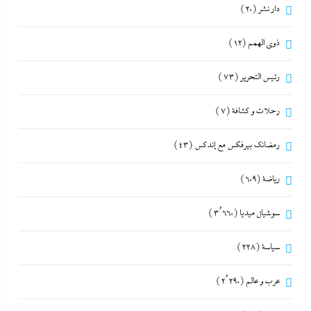
دار نشر
(20)
ذوى الهمم
(12)
رئيس التحرير
(73)
رحلات و كشافة
(7)
رمضانك بيرفكس مع إندكس
(43)
رياضة
(609)
سوشيال ميديا
(3٬660)
سياسة
(228)
عرب و عالم
(2٬290)