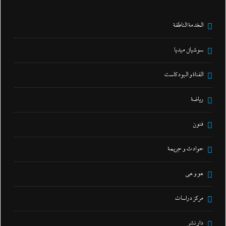
الخدمة الناطقة
سوشيال ميديا
القناة و البودكاست
رياضة
فنون
حوادث و جريمة
هو و هي
مركز دراسات
دار نشر