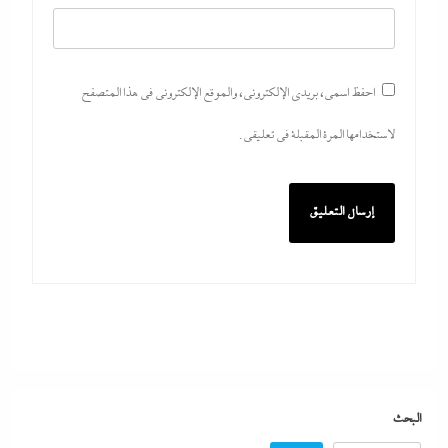
احفظ اسمي، بريدي الإلكتروني، والموقع الإلكتروني في هذا المتصفح
لاستخدامها المرة المقبلة في تعليقي.
جدل كبير حول كواليس حفل شيرين من الوزن لنسيان
كلمات الأغانى وردود الفعل الغريبة
7 أغسطس، 2026
رفض أم استبعاد أم خيار استراتيجي؟:لماذا لم تنضم مصر
إلى تحالف السعودية وباكستان وتركيا؟
البحث