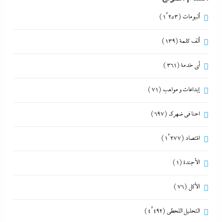
ألبومات
(1٬253)
ألف كلمة
(139)
أي خدمة
(361)
إبداعات و مواهب
(71)
احنا في ضهرك
(697)
اقتصاد
(1٬277)
الأجندة
(1)
الأكل
(76)
التحليل اللحظي
(4٬492)