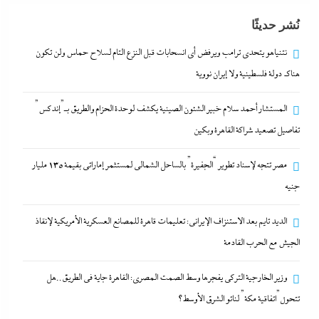
نُشر حديثًا
نتنياهو يتحدي ترامب ويرفض أى انسحابات قبل النزع التام لسلاح حماس ولن تكون
هناك دولة فلسطينية ولا إيران نووية
المستشار أحمد سلام خبير الشئون الصينية يكشف لوحدة الحزام والطريق بـ”إندكس”
تفاصيل تصعيد شراكة القاهرة وبكين
مصر تتجه لإسناد تطوير “الجفيرة” بالساحل الشمالي لمستثمر إماراتي بقيمة 135 مليار
المستشار أحمد سلام خبير الشئون الصينية يكشف لوحدة
جنيه
الحزام والطريق بـ”إندكس” تفاصيل تصعيد شراكة
القاهرة وبكين
الديد تايم بعد الاستنزاف الإيرانى: تعليمات قاهرة للمصانع العسكرية الأمريكية لإنقاذ
الجيش مع الحرب القادمة
11 أبريل، 2024
وزير الخارجية التركى يفجرها وسط الصمت المصري: القاهرة جاية في الطريق..هل
مصر تتجه لإسناد تطوير “الجفيرة” بالساحل الشمالي
تتحول”اتفاقية مكة” لناتو الشرق الأوسط؟
لمستثمر إماراتي بقيمة 135 مليار جنيه