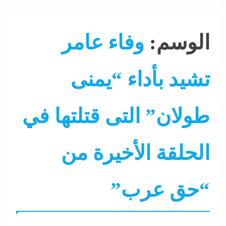
الوسم:
وفاء عامر
تشيد بأداء “يمنى
طولان” التى قتلتها في
الحلقة الأخيرة من
“حق عرب”
جاءنا الآن
سوشيال ميديا
فنون
نجوم
نشرة لايف