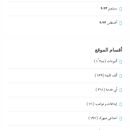
سبتمبر 2023
أغسطس 2023
أقسام الموقع
ألبومات
(1٬255)
ألف كلمة
(139)
أي خدمة
(361)
إبداعات و مواهب
(71)
احنا في ضهرك
(697)