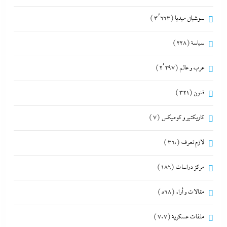
سوشيال ميديا
(3٬663)
سياسة
(228)
عرب و عالم
(2٬297)
فنون
(321)
كاريكتير و كوميكس
(7)
لازم تعرف
(360)
مركز دراسات
(186)
مقالات و أراء
(568)
ملفات عسكرية
(707)