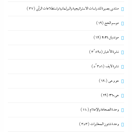
منتدى بصيرة للدراسات الاستراتيجية والبرلمانية واستطلاعات الرأى
(37)
موسم الحج
(19)
مونديال 2026
(69)
نشرة الأخبار
(3٬895)
نشرة لايف
(5٬351)
هو و هي
(620)
هى360
(29)
وحدة الصحافة والإعلام
(110)
وحدة شئون المخابرات
(353)