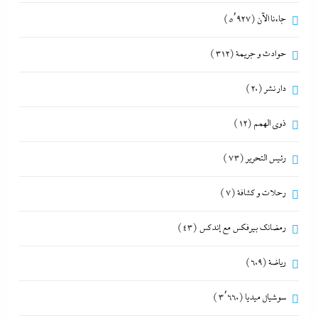
جاءنا الآن
(5٬927)
حوادث و جريمة
(312)
دار نشر
(20)
ذوى الهمم
(12)
رئيس التحرير
(73)
رحلات و كشافة
(7)
رمضانك بيرفكس مع إندكس
(43)
رياضة
(609)
سوشيال ميديا
(3٬660)