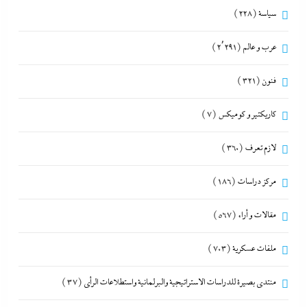
سياسة
(228)
عرب و عالم
(2٬291)
فنون
(321)
كاريكتير و كوميكس
(7)
لازم تعرف
(360)
مركز دراسات
(186)
مقالات و أراء
(567)
ملفات عسكرية
(703)
منتدى بصيرة للدراسات الاستراتيجية والبرلمانية واستطلاعات الرأى
(37)