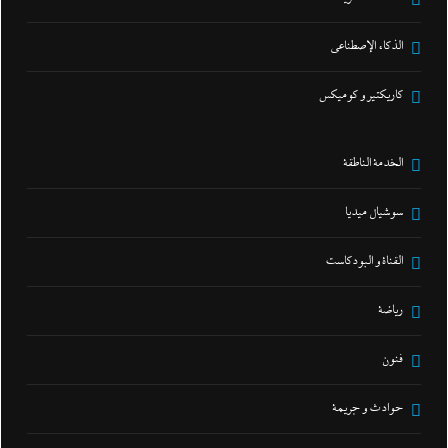
الذكاء الإصطناعي
كاريكتير و كوميكس
الخدمة الناطقة
سوشيال ميديا
القناة و البودكاست
رياضة
فنون
حوادث و جريمة