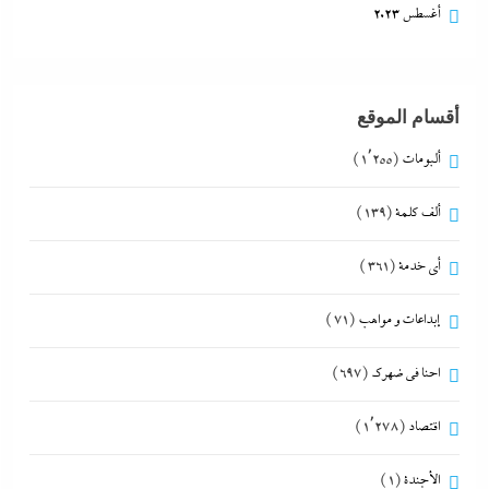
أغسطس 2023
أقسام الموقع
ألبومات
(1٬255)
ألف كلمة
(139)
أي خدمة
(361)
إبداعات و مواهب
(71)
احنا في ضهرك
(697)
اقتصاد
(1٬278)
الأجندة
(1)