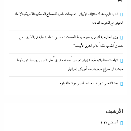
الديد تايم بعد الاستنزاف الإيرانى: تعليمات قاهرة للمصانع العسكرية الأمريكية لإنقاذ
الجيش مع الحرب القادمة
وزير الخارجية التركى يفجرها وسط الصمت المصري: القاهرة جاية في الطريق..هل
تتحول”اتفاقية مكة” لناتو الشرق الأوسط؟
اتهامات مخابراتية غربية: إيران تعرض “صفقة مضيق”
اتهامات مخابراتية غربية: إيران تعرض “صفقة مضيق” على الصين وروسيا لتوريطهما
على الصين وروسيا لتوريطهما مباشرة في صراع هرمز
مباشرة في صراع هرمز بترقب أمريكي إسرائيلى
بترقب أمريكي إسرائيلى
28 ديسمبر، 2025
بعد القاضي المزيف: ضابط الفيس بوك بالدبلوم
الأرشيف
أغسطس 2026