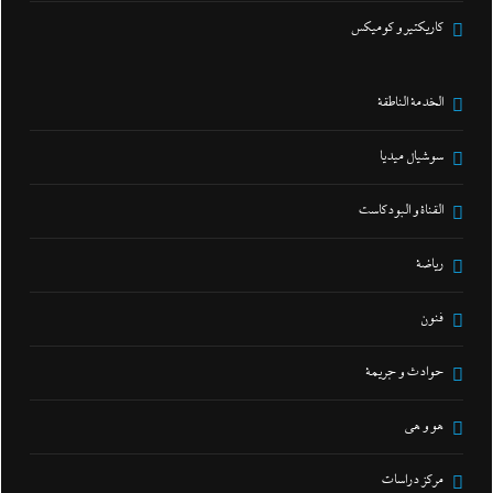
كاريكتير و كوميكس
الخدمة الناطقة
سوشيال ميديا
القناة و البودكاست
رياضة
فنون
حوادث و جريمة
هو و هي
مركز دراسات