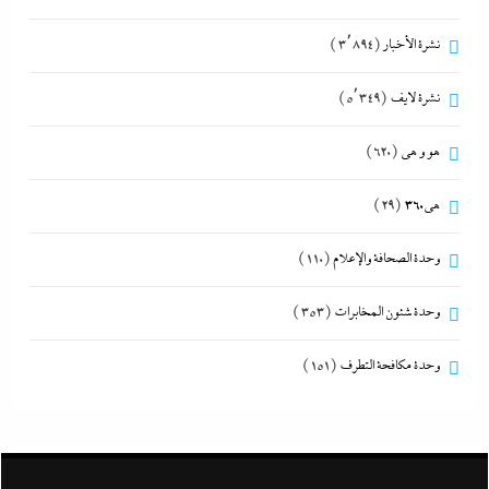
نشرة الأخبار
(3٬894)
نشرة لايف
(5٬349)
هو و هي
(620)
هى360
(29)
وحدة الصحافة والإعلام
(110)
وحدة شئون المخابرات
(353)
وحدة مكافحة التطرف
(151)