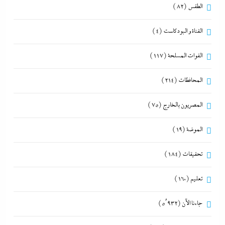
الطقس
(82)
القناة و البودكاست
(4)
القوات المسلحة
(117)
المحافظات
(214)
المصريون بالخارج
(75)
الموضة
(19)
تحقيقات
(184)
تعليم
(160)
جاءنا الآن
(5٬932)