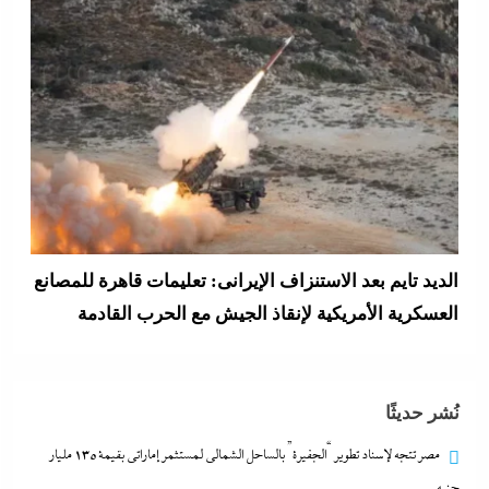
وزير الخارجية التركى يفجرها وسط الصمت المصري:
القاهرة جاية في الطريق..هل تتحول”اتفاقية مكة” لناتو
الشرق الأوسط؟
28 ديسمبر، 2025
نُشر حديثًا
مصر تتجه لإسناد تطوير “الجفيرة” بالساحل الشمالي لمستثمر إماراتي بقيمة 135 مليار
جنيه