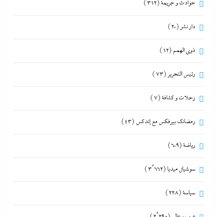
حوادث و جريمة
(312)
دار نشر
(20)
ذوى الهمم
(12)
رئيس التحرير
(73)
رحلات و كشافة
(7)
رمضانك بيرفكس مع إندكس
(43)
رياضة
(609)
سوشيال ميديا
(3٬662)
سياسة
(228)
عرب و عالم
(2٬295)