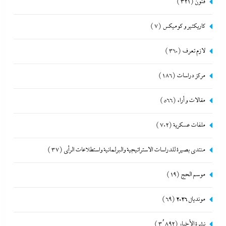
فنون
(321)
كاريكتير و كوميكس
(7)
لازم تعرف
(360)
مركز دراسات
(186)
مقالات و أراء
(566)
ملفات عسكرية
(702)
منتدى بصيرة للدراسات الاستراتيجية والبرلمانية واستطلاعات الرأى
(37)
موسم الحج
(19)
مونديال 2026
(69)
نشرة الأخبار
(3٬892)