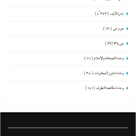
نشرة لايف
(5٬343)
هو و هي
(620)
هى360
(29)
وحدة الصحافة والإعلام
(110)
وحدة شئون المخابرات
(350)
وحدة مكافحة التطرف
(151)