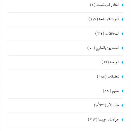
القناة و البودكاست
(4)
القوات المسلحة
(117)
المحافظات
(214)
المصريون بالخارج
(75)
الموضة
(19)
تحقيقات
(184)
تعليم
(160)
جاءنا الآن
(5٬926)
حوادث و جريمة
(312)