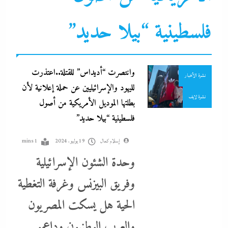
جاءنا الآن
رياضة
فلسطينية “بيلا حديد”
سوشيال ميديا
عرب و عالم
وانتصرت “أديداس” للقتلة..اعتذرت
نشرة الأخبار
لليهود والإسرائيليين عن حملة إعلانية لأن
نشرة لايف
بطلتها الموديل الأمريكية من أصول
فلسطينية “بيلا حديد”
إسلام كمال
19 يوليو، 2024
1 mins
وحدة الشئون الإسرائيلية
وفريق البيزنس وغرفة التغطية
بعد واقعة عاملة محل العطور: معركة “الكارنيه” تتصاعد بين نقابتى
الحية هل يسكت المصريون
الصحفيين والعمال
والعرب الوطنيون وداعمو
19 يوليو، 2024