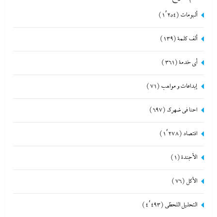
ألبومات
(1٬254)
ألف كلمة
(139)
أي خدمة
(361)
إبداعات و مواهب
(71)
احنا في ضهرك
(697)
اقتصاد
(1٬278)
الأجندة
(1)
الأكل
(76)
التحليل اللحظي
(4٬493)