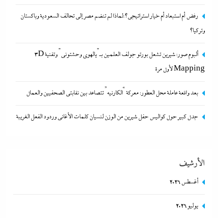
رفض أم استبعاد أم خيار استراتيجي؟:لماذا لم تنضم مصر إلى تحالف السعودية وباكستان
وتركيا؟
ألبوم صور: شيرين تشعل بورتو جولف العلمين بـ”يالهوى وحشتونى” وتقنية
ألبوم صور: شيرين تشعل بورتو جولف العلمين بـ”يالهوى وحشتونى” وتقنية 3D
3D Mapping لأول مرة
Mapping لأول مرة
19 يوليو، 2024
بعد واقعة عاملة محل العطور: معركة “الكارنيه” تتصاعد بين نقابتى الصحفيين والعمال
جدل كبير حول كواليس حفل شيرين من الوزن لنسيان كلمات الأغانى وردود الفعل الغريبة
الأرشيف
أغسطس 2026
يوليو 2026
بعد واقعة عاملة محل العطور: معركة “الكارنيه” تتصاعد بين نقابتى