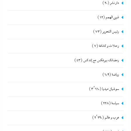
دار نشر
(20)
ذوى الهمم
(12)
رئيس التحرير
(73)
رحلات و كشافة
(7)
رمضانك بيرفكس مع إندكس
(43)
رياضة
(609)
سوشيال ميديا
(3٬660)
سياسة
(228)
عرب و عالم
(2٬290)