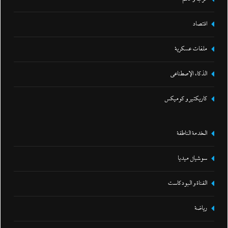
اقتصاد
ملفات عسكرية
الذكاء الإصطناعي
كاريكتير و كوميكس
الخدمة الناطقة
سوشيال ميديا
القناة و البودكاست
رياضة