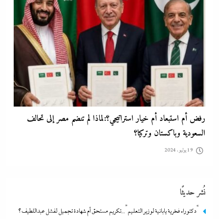
رفض أم استبعاد أم خيار استراتيجي؟:لماذا لم تنضم مصر إلى تحالف
السعودية وباكستان وتركيا؟
19 يوليو، 2024
نُشر حديثًا
“دكتوراه فخرية يابانية لوزير التعليم”..تكريم مستحق أم شهادة تجميل لفشل عبداللطيف؟