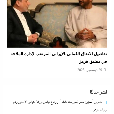
أبو يحى نصار يسطر من غزة: كل ما تريدون معرفته عن
كواليس اتفاق نزع السلاح في غزة
29 ديسمبر، 2025
نُشر حديثًا
مدبولي:”مخزون مصر يكفي سنة كاملة”..وارتفاع قياسي في الاحتياطي الأجنبي رغم
توترات هرمز