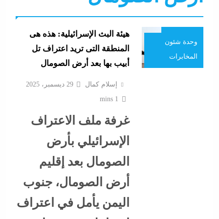
نشرة الأخبار
نشرة لايف
ما حذرنا منه يحدث: اشتباكات عنيفة لليوم الرابع بين
هيئة البث الإسرائيلية: هذه هى
الجيش الإثيوبي وقوات تيجراي..ونظام آبي أحمد يرتعب
وحدة شئون
المنطقة التى تريد اعتراف تل
29 ديسمبر، 2025
المخابرات
أبيب بها بعد أرض الصومال
إسلام كمال
29 ديسمبر، 2025
1 mins
غرفة ملف الاعتراف
الإسرائيلي بأرض
الصومال بعد إقليم
أرض الصومال، جنوب
مدبولي:”مخزون مصر يكفي سنة كاملة”..وارتفاع قياسي
اليمن يأمل في اعتراف
في الاحتياطي الأجنبي رغم توترات هرمز