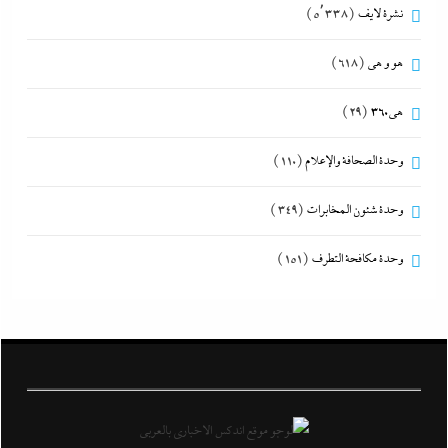
نشرة لايف
(5٬338)
هو و هي
(618)
هى360
(29)
وحدة الصحافة والإعلام
(110)
وحدة شئون المخابرات
(349)
وحدة مكافحة التطرف
(151)