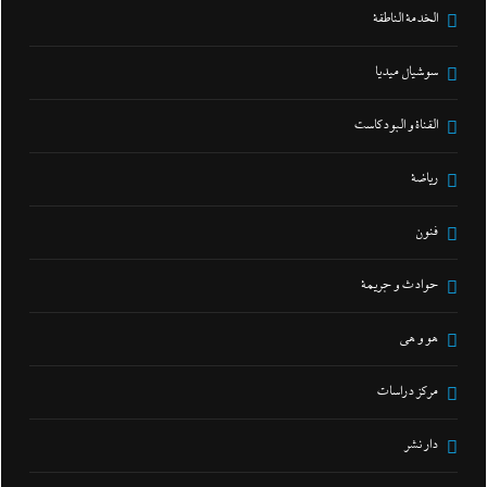
الخدمة الناطقة
سوشيال ميديا
القناة و البودكاست
رياضة
فنون
حوادث و جريمة
هو و هي
مركز دراسات
دار نشر