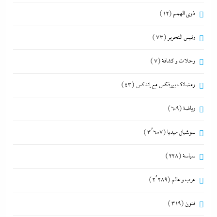
ذوى الهمم
(12)
رئيس التحرير
(73)
رحلات و كشافة
(7)
رمضانك بيرفكس مع إندكس
(43)
رياضة
(609)
سوشيال ميديا
(3٬657)
سياسة
(228)
عرب و عالم
(2٬289)
فنون
(319)