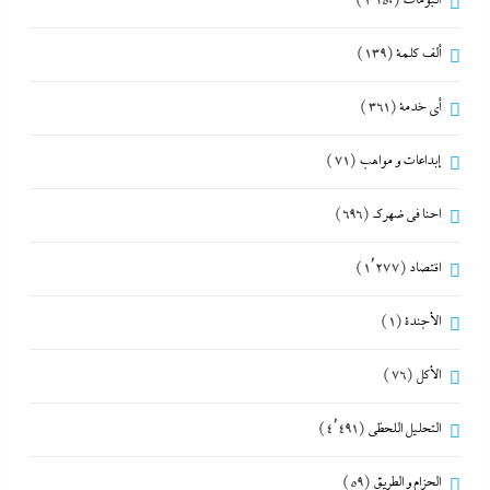
ألبومات
(1٬250)
ألف كلمة
(139)
أي خدمة
(361)
إبداعات و مواهب
(71)
احنا في ضهرك
(696)
اقتصاد
(1٬277)
الأجندة
(1)
الأكل
(76)
التحليل اللحظي
(4٬491)
الحزام و الطريق
(59)