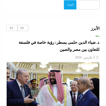
البحث
الأبرز
وزير الخارجية التركى يفجرها وسط الصمت المصري:
القاهرة جاية في الطريق..هل تتحول”اتفاقية مكة” لناتو
الشرق الأوسط؟
1 مارس، 2026
اتهامات مخابراتية غربية: إيران تعرض “صفقة مضيق”
على الصين وروسيا لتوريطهما مباشرة في صراع هرمز
بترقب أمريكي إسرائيلى
1 مارس، 2026