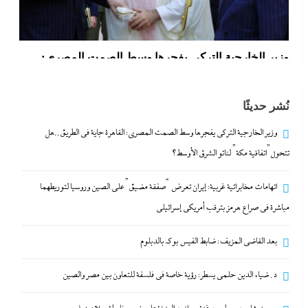
بعد القاضي المزيف: ضابط الفيس بوك بالدبلوم
1 مارس، 2026
د. ضياء الدين حلمى يسطر: رؤية خاصة في فلسفة
للتعاون بين مصر والصين
نُشر حديثًا
1 مارس، 2026
وزير الخارجية التركى يفجرها وسط الصمت المصري: القاهرة جاية في الطريق..هل
تتحول”اتفاقية مكة” لناتو الشرق الأوسط؟
اتهامات مخابراتية غربية: إيران تعرض “صفقة مضيق” على الصين وروسيا لتوريطهما
مباشرة في صراع هرمز بترقب أمريكي إسرائيلى
بعد القاضي المزيف: ضابط الفيس بوك بالدبلوم
د. ضياء الدين حلمى يسطر: رؤية خاصة في فلسفة للتعاون بين مصر والصين