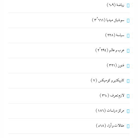
رياضة
(609)
سوشيال ميديا
(3٬661)
سياسة
(228)
عرب و عالم
(2٬294)
فنون
(321)
كاريكتير و كوميكس
(7)
لازم تعرف
(360)
مركز دراسات
(186)
مقالات و أراء
(568)