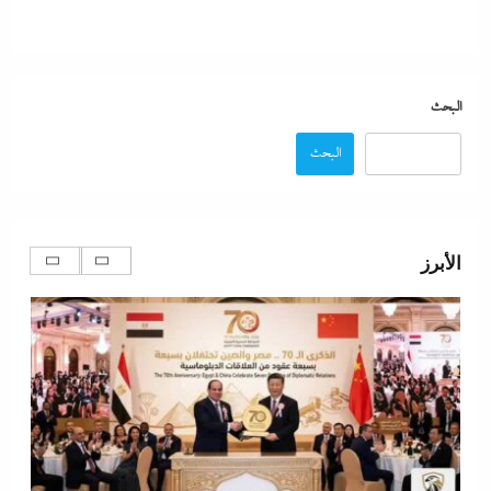
البحث
نتنياهو يتحدي ترامب ويرفض أى انسحابات قبل النزع التام
لسلاح حماس ولن تكون هناك دولة فلسطينية ولا إيران
البحث
نووية
14 يوليو، 2024
الأبرز