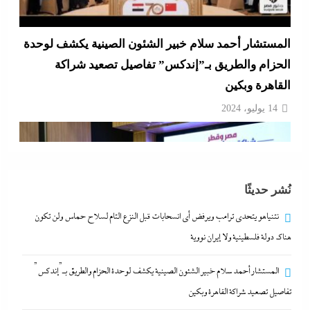
المستشار أحمد سلام خبير الشئون الصينية يكشف لوحدة
الحزام والطريق بـ”إندكس” تفاصيل تصعيد شراكة
القاهرة وبكين
14 يوليو، 2024
نُشر حديثًا
نتنياهو يتحدي ترامب ويرفض أى انسحابات قبل النزع التام لسلاح حماس ولن تكون
هناك دولة فلسطينية ولا إيران نووية
المستشار أحمد سلام خبير الشئون الصينية يكشف لوحدة الحزام والطريق بـ”إندكس”
تفاصيل تصعيد شراكة القاهرة وبكين
مصر تتجه لإسناد تطوير “الجفيرة” بالساحل الشمالي