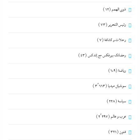
ذوى الهمم
(12)
رئيس التحرير
(73)
رحلات و كشافة
(7)
رمضانك بيرفكس مع إندكس
(43)
رياضة
(609)
سوشيال ميديا
(3٬663)
سياسة
(228)
عرب و عالم
(2٬297)
فنون
(321)