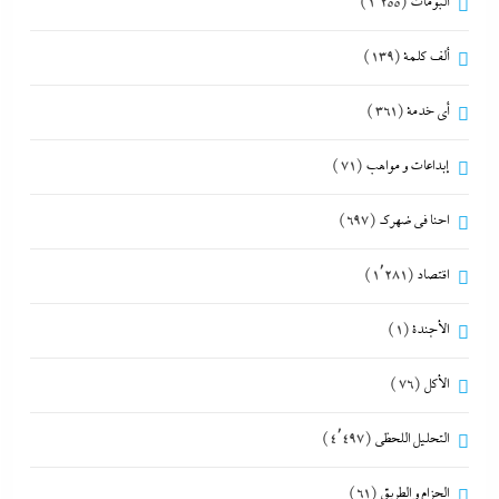
ألبومات
(1٬255)
ألف كلمة
(139)
أي خدمة
(361)
إبداعات و مواهب
(71)
احنا في ضهرك
(697)
اقتصاد
(1٬281)
الأجندة
(1)
الأكل
(76)
التحليل اللحظي
(4٬497)
الحزام و الطريق
(61)