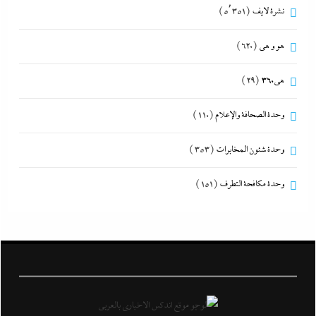
نشرة لايف
(5٬351)
هو و هي
(620)
هى360
(29)
وحدة الصحافة والإعلام
(110)
وحدة شئون المخابرات
(353)
وحدة مكافحة التطرف
(151)