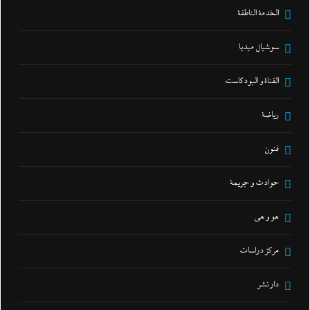
الخدمة الناطقة
سوشيال ميديا
القناة و البودكاست
رياضة
فنون
حوادث و جريمة
هو و هي
مركز دراسات
دار نشر