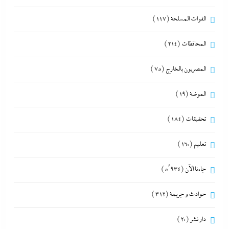
القوات المسلحة
(117)
المحافظات
(214)
المصريون بالخارج
(75)
الموضة
(19)
تحقيقات
(184)
تعليم
(160)
جاءنا الآن
(5٬934)
حوادث و جريمة
(312)
دار نشر
(20)