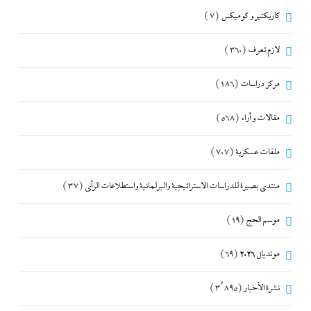
كاريكتير و كوميكس
(7)
لازم تعرف
(360)
مركز دراسات
(186)
مقالات و أراء
(568)
ملفات عسكرية
(707)
منتدى بصيرة للدراسات الاستراتيجية والبرلمانية واستطلاعات الرأى
(37)
موسم الحج
(19)
مونديال 2026
(69)
نشرة الأخبار
(3٬895)