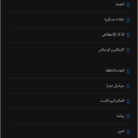
اقتصاد
ملفات عسكرية
الذكاء الإصطناعي
كاريكتير و كوميكس
الخدمة الناطقة
سوشيال ميديا
القناة و البودكاست
رياضة
فنون