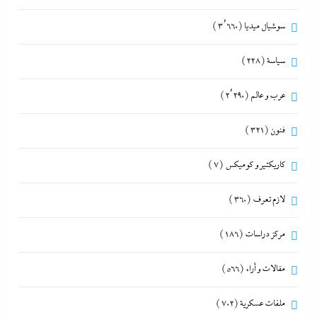
سوشيال ميديا
(3٬660)
سياسة
(228)
عرب و عالم
(2٬290)
فنون
(321)
كاريكتير و كوميكس
(7)
لازم تعرف
(360)
مركز دراسات
(186)
مقالات و أراء
(566)
ملفات عسكرية
(702)