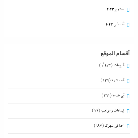
سبتمبر 2023
أغسطس 2023
أقسام الموقع
ألبومات
(1٬253)
ألف كلمة
(139)
أي خدمة
(361)
إبداعات و مواهب
(71)
احنا في ضهرك
(697)