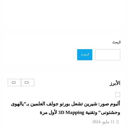
جدل كبير حول كواليس حفل شيرين من الوزن لنسيان
كلمات الأغانى وردود الفعل الغريبة
البحث
11 مايو، 2024
البحث
رفض أم استبعاد أم خيار استراتيجي؟:لماذا لم تنضم مصر
إلى تحالف السعودية وباكستان وتركيا؟
الأبرز
11 مايو، 2024
ألبوم صور: شيرين تشعل بورتو جولف العلمين بـ”يالهوى
وحشتونى” وتقنية 3D Mapping لأول مرة
11 مايو، 2024