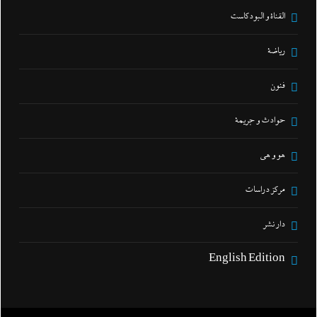
القناة و البودكاست
رياضة
فنون
حوادث و جريمة
هو و هي
مركز دراسات
دار نشر
English Edition