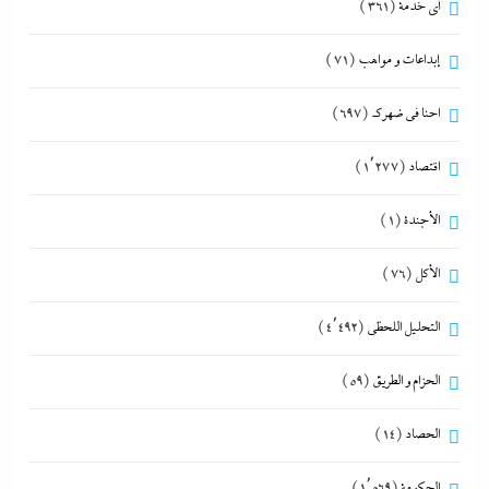
أي خدمة
(361)
إبداعات و مواهب
(71)
احنا في ضهرك
(697)
اقتصاد
(1٬277)
الأجندة
(1)
الأكل
(76)
التحليل اللحظي
(4٬492)
الحزام و الطريق
(59)
الحصاد
(14)
الحكومة
(1٬569)