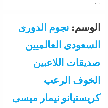
ميسى
الوسم:
نجوم الدورى
السعودى العالميين
صديقات اللاعبين
الخوف الرعب
كريستيانو نيمار ميسى
ألبومات
التحليل اللحظي
جاءنا الآن
رياضة
سوشيال ميد
كرة قدم عالمية
نشرة لايف
هو و هي