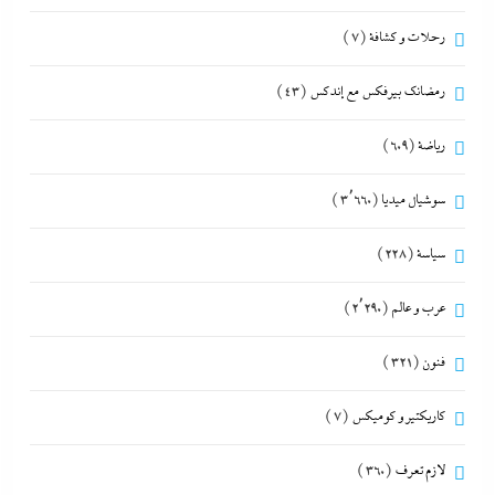
رحلات و كشافة
(7)
رمضانك بيرفكس مع إندكس
(43)
رياضة
(609)
سوشيال ميديا
(3٬660)
سياسة
(228)
عرب و عالم
(2٬290)
فنون
(321)
كاريكتير و كوميكس
(7)
لازم تعرف
(360)