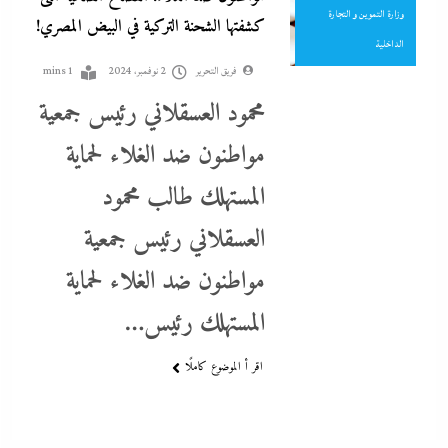
وزارة التموين و التجارة
كشفتها الشحنة التركية في البيض المصري!
الداخلية
فريق التحرير
2 نوفمبر، 2024
1 mins
محمود العسقلاني رئيس جمعية
مواطنون ضد الغلاء لحماية
المستهلك طالب محمود
بعد غياب 75 عاما: منتخب المبارزة يحقق ميدالية عالمية..والأروع أنها
العسقلاني رئيس جمعية
على حساب نظيره الإسرائيلي
مواطنون ضد الغلاء لحماية
2 نوفمبر، 2024
المستهلك رئيس…
اقر أ الموضوع كاملًا