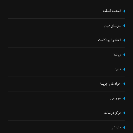
الخدمة الناطقة
سوشيال ميديا
القناة و البودكاست
رياضة
فنون
حوادث و جريمة
هو و هي
مركز دراسات
دار نشر