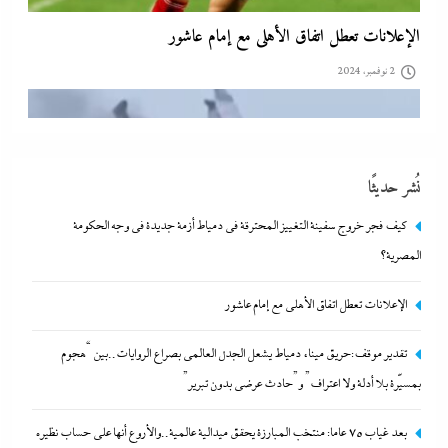
الإعلانات تعطل اتفاق الأهلى مع إمام عاشور
2 نوفمبر، 2024
نُشر حديثًا
كيف فجر خروج سفينة التغييز المحترقة في دمياط أزمة جديدة في وجه الحكومة
المصرية؟
الإعلانات تعطل اتفاق الأهلى مع إمام عاشور
تقدير موقف:حريق ميناء دمياط يشعل الجدل العالمي بصراع
تقدير موقف:حريق ميناء دمياط يشعل الجدل العالمي بصراع الروايات..بين “هجوم
الروايات..بين “هجوم بمسيّرة بلا أدلة ولا اعتراف” و”حادث عرضي
بمسيّرة بلا أدلة ولا اعتراف” و”حادث عرضي بدون تبرير”
بدون تبرير”
بعد غياب 75 عاما: منتخب المبارزة يحقق ميدالية عالمية..والأروع أنها على حساب نظيره