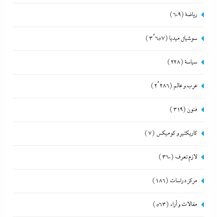
رياضة
(609)
سوشيال ميديا
(3٬657)
سياسة
(228)
عرب و عالم
(2٬286)
فنون
(319)
كاريكتير و كوميكس
(7)
لازم تعرف
(360)
مركز دراسات
(186)
مقالات و أراء
(563)