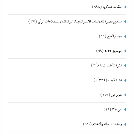
ملفات عسكرية
(698)
منتدى بصيرة للدراسات الاستراتيجية والبرلمانية واستطلاعات الرأى
(37)
موسم الحج
(19)
مونديال 2026
(69)
نشرة الأخبار
(3٬886)
نشرة لايف
(5٬332)
هو و هي
(617)
هى360
(29)
وحدة الصحافة والإعلام
(110)