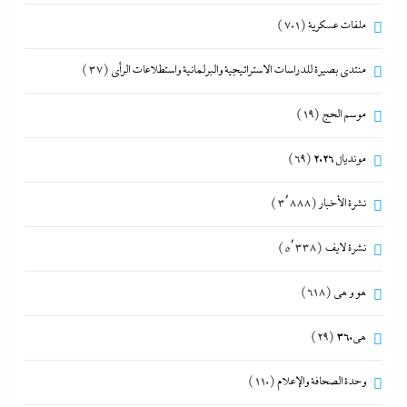
ملفات عسكرية
(701)
منتدى بصيرة للدراسات الاستراتيجية والبرلمانية واستطلاعات الرأى
(37)
موسم الحج
(19)
مونديال 2026
(69)
نشرة الأخبار
(3٬888)
نشرة لايف
(5٬338)
هو و هي
(618)
هى360
(29)
وحدة الصحافة والإعلام
(110)