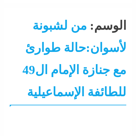
الوسم:
من لشبونة
لأسوان:حالة طوارئ
مع جنازة الإمام ال49
للطائفة الإسماعيلية
التحليل اللحظي
الحكومة
الشرق الأوسط
جاءنا الآن
سو
عرب و عالم
محافظة أسوان
نشرة الأخبار
نشرة لايف