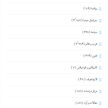
رياضة
(609)
سوشيال ميديا
(3٬657)
سياسة
(228)
عرب و عالم
(2٬289)
فنون
(319)
كاريكتير و كوميكس
(7)
لازم تعرف
(360)
مركز دراسات
(186)
مقالات و أراء
(566)