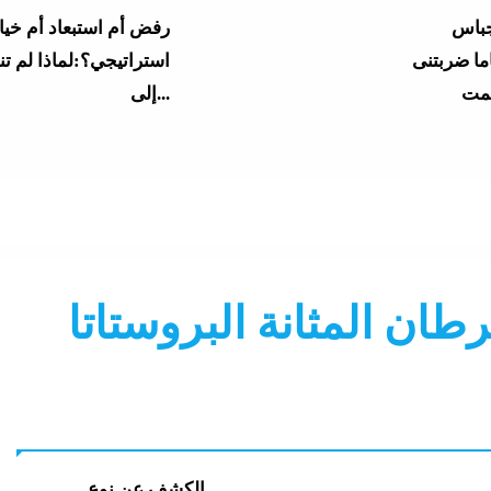
رفض أم استبعاد أم خيار
استراتيجي؟:لماذا لم تنضم مصر
إلى...
طان المثانة البروستاتا
ف
الكشف عن نوع