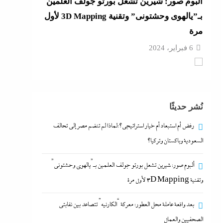
ألبوم صور: شيرين تشعل بورتو جولف العلمين
بـ”يالهوى وحشتونى” وتقنية 3D Mapping لأول
مرة
6 فبراير، 2024
بعد واقعة عاملة محل العطور: معركة “الكارنيه”
تتصاعد بين نقابتى الصحفيين والعمال
نُشر حديثًا
6 فبراير، 2024
رفض أم استبعاد أم خيار استراتيجي؟:لماذا لم تنضم مصر إلى تحالف
جدل كبير حول كواليس حفل شيرين من الوزن
السعودية وباكستان وتركيا؟
لنسيان كلمات الأغانى وردود الفعل الغريبة
ألبوم صور: شيرين تشعل بورتو جولف العلمين بـ”يالهوى وحشتونى”
6 فبراير، 2024
وتقنية 3D Mapping لأول مرة
رفض أم استبعاد أم خيار استراتيجي؟:لماذا لم
بعد واقعة عاملة محل العطور: معركة “الكارنيه” تتصاعد بين نقابتى
تنضم مصر إلى تحالف السعودية وباكستان
الصحفيين والعمال