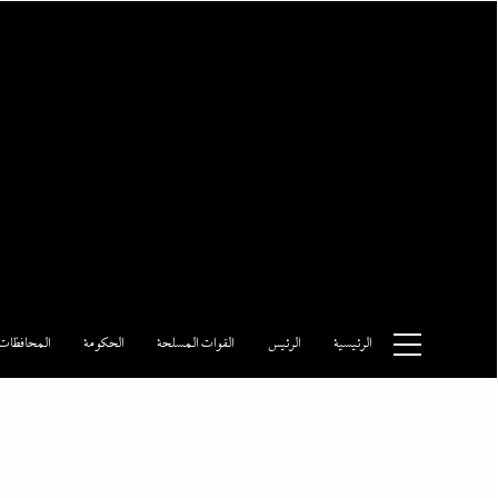
Ski
t
conten
وكالة الأنباء المصرية
الرئيسية
الرئيس
القوات المسلحة
الحكومة
المحافظات