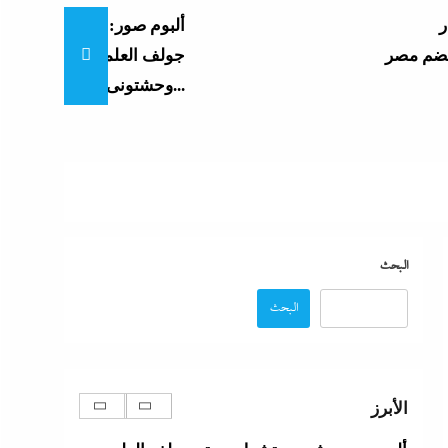
ألبوم صور: شيرين تشعل بورتو
جولف العلمين بـ”يالهوى
وحشتونى” وتقنية...
جدل كبير حول كواليس حفل شيرين من الوزن
لنسيان كلمات الأغانى وردود الفعل الغريبة
6 فبراير، 2024
البحث
رفض أم استبعاد أم خيار استراتيجي؟:لماذا لم
البحث
تنضم مصر إلى تحالف السعودية وباكستان
وتركيا؟
6 فبراير، 2024
الأبرز