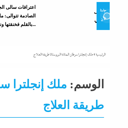
اعترافات سالى الجباس
جاءنا
ل
الصادمة تتوالى: ماما ضربتنى
الآن
بالقلم فخنقتها ونمت...
الرئيسية
»
ملك إنجلترا سرطان المثانة البروستاتا طريقة العلاج
الوسم:
ملك إنجلترا سر
طريقة العلاج
التحليل اللحظي
جاءنا الآن
عرب و عالم
نشرة لاي