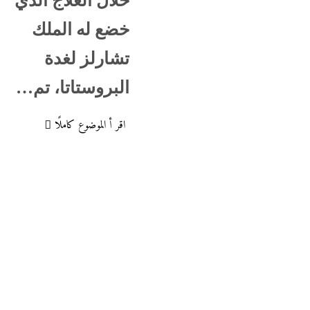
خلال العلاج الذي
خضع له الملك
تشارلز لغدة
البروستاتا، تم…
اقر أ الموضوع كاملًا