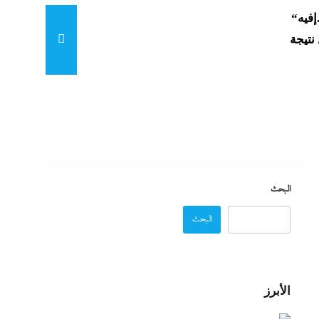
“زغاريد نص الليل للفجر”..إفيه
نتيجة
“إظلام وتعطيش وشلل”..ناشط
د مصر
“مش إحنا الفراعنة”؟ غضب
البحث
البحث
عة
 حماية
الأبرز