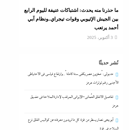
ما حذرنا منه يحدث: اشتباكات عنيفة لليوم الرابع
بين الجيش الإثيوبي وقوات تيجراي..ونظام آبي
أحمد يرتعب
3 أكتوبر، 2025
نُشر حديثًا
مدبولي:”مخزون مصر يكفي سنة كاملة”..وارتفاع قياسي في الاحتياطي
الأجنبي رغم توترات هرمز
تفاصيل الاتفاق العُماني-الإيراني المرتقب لإدارة الملاحة في مضيق
هرمز
أبو يحى نصار يسطر من غزة: كل ما تريدون معرفته عن كواليس اتفاق نزع
السلاح في غزة