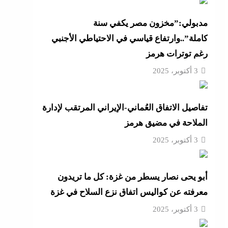
أزهر
مدبولي:”مخزون مصر يكفي سنة
كاملة”..وارتفاع قياسي في الاحتياطي الأجنبي
رغم توترات هرمز
تنى
3 أكتوبر، 2025
تفاصيل الاتفاق العُماني-الإيراني المرتقب لإدارة
بة
الملاحة في مضيق هرمز
3 أكتوبر، 2025
موجة
أبو يحى نصار يسطر من غزة: كل ما تريدون
ائق
معرفته عن كواليس اتفاق نزع السلاح في غزة
3 أكتوبر، 2025