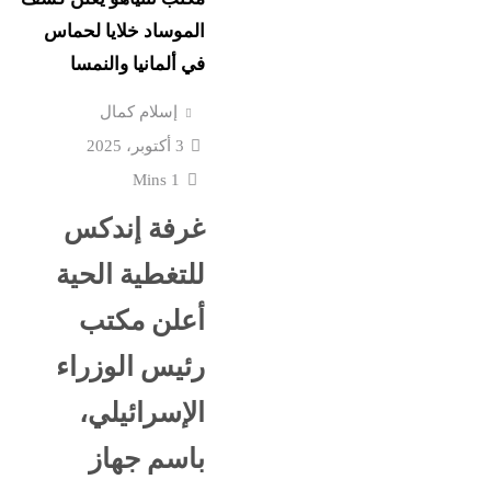
نورا الفرا تسطر: رواق ال
ستقبل
الموساد خلايا لحماس
فارس في حرب الوعى
في ألمانيا والنمسا
اعترافات سالى الجباس
إسلام كمال
ع إسرائيل
الصادمة تتوالى: ماما ضرب
3 أكتوبر، 2025
بالقلم فخنقتها ونمت...
1 Mins
غرفة إندكس
كرة
ماذا بعد القبض على “صاح
 حفل
للتغطية الحية
الفيديوهات المسيئة”؟
أعلن مكتب
قشها ترامب
جنون المتوسط الغامض: 
رئيس الوزراء
غرق وإغلاق شواطئ وحر
الإسرائيلي،
باسم جهاز