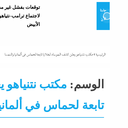
توقعات بفشل غير م
جاءنا
لاجتماع ترامب-نتياهو
الآن
الأبيض
وزير التعليم يعتمد نتي
العامة 2026..
وموعد إعلان...
الرئيسية
»
مكتب نتنياهو يعلن كشف الموساد لخلايا تابعة لحماس في ألمانيا والنمسا
و7 مديرى إدارات: تفاصيل...
الوسم:
مكتب نتنياهو ي
تابعة لحماس في ألماني
التحليل اللحظي
الشرق الأوسط
جاءنا الآن
سوشيال
تشتعل..عمرو الشوبك
فوق القانون والأزمة أكبر...
نشرة الأخبار
نشرة لايف
مع ترقب حركة التنقل