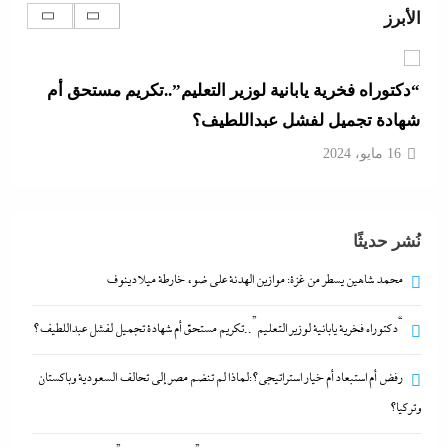
الأبرز
16 مايو، 2024
“دكتوراه فخرية يابانية لوزير التعليم”..تكريم مستحق أم
شهادة تجميل لفشل عبداللطيف؟
16 مايو، 2024
رفض أم استبعاد أم خيار استراتيجي؟:لماذا لم تنضم مصر
نُشر حديثًا
إلى تحالف السعودية وباكستان وتركيا؟
16 مايو، 2024
محمد شاهين يسطر من غزة: موازين الهدنة على ضوء خارطة ميلادينوف
“دكتوراه فخرية يابانية لوزير التعليم”..تكريم مستحق أم شهادة تجميل لفشل عبداللطيف؟
ألبوم صور: شيرين تشعل بورتو جولف العلمين بـ”يالهوى
وحشتونى” وتقنية 3D Mapping لأول مرة
رفض أم استبعاد أم خيار استراتيجي؟:لماذا لم تنضم مصر إلى تحالف السعودية وباكستان
16 مايو، 2024
وتركيا؟