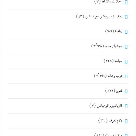
رحلات و كشافة
(7)
رمضانك بيرفكس مع إندكس
(43)
رياضة
(609)
سوشيال ميديا
(3٬660)
سياسة
(228)
عرب و عالم
(2٬291)
فنون
(321)
كاريكتير و كوميكس
(7)
لازم تعرف
(360)
مركز دراسات
(186)