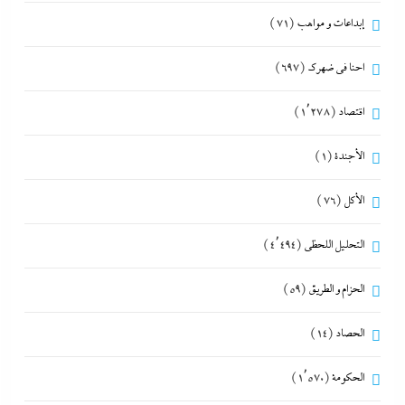
إبداعات و مواهب
(71)
احنا في ضهرك
(697)
اقتصاد
(1٬278)
الأجندة
(1)
الأكل
(76)
التحليل اللحظي
(4٬494)
الحزام و الطريق
(59)
الحصاد
(14)
الحكومة
(1٬570)