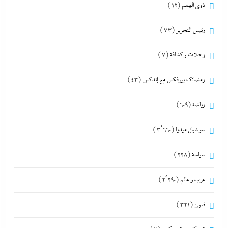
ذوى الهمم
(12)
رئيس التحرير
(73)
رحلات و كشافة
(7)
رمضانك بيرفكس مع إندكس
(43)
رياضة
(609)
سوشيال ميديا
(3٬660)
سياسة
(228)
عرب و عالم
(2٬290)
فنون
(321)