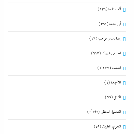
ألف كلمة
(139)
أي خدمة
(361)
إبداعات و مواهب
(71)
احنا في ضهرك
(697)
اقتصاد
(1٬277)
الأجندة
(1)
الأكل
(76)
التحليل اللحظي
(4٬492)
الحزام و الطريق
(59)