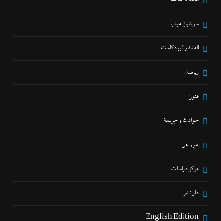
سوشيال ميديا
القناة و البودكاست
رياضة
فنون
حوادث و جريمة
هو و هي
مركز دراسات
دار نشر
English Edition