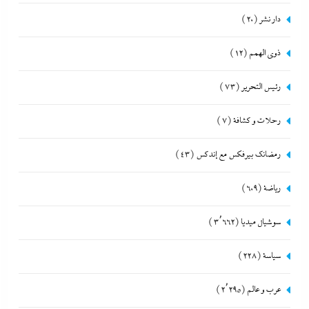
دار نشر
(20)
ذوى الهمم
(12)
رئيس التحرير
(73)
رحلات و كشافة
(7)
رمضانك بيرفكس مع إندكس
(43)
رياضة
(609)
سوشيال ميديا
(3٬662)
سياسة
(228)
عرب و عالم
(2٬295)