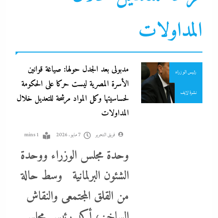
التحليل اللحظي
المداولات
الحكومة
برلمان
اتهامات مخابراتية غربية: إيران تعرض “صفقة مضيق” على الصين وروسيا
جاءنا الآن
لتوريطهما مباشرة في صراع هرمز بترقب أمريكي إسرائيلى
مدبولى بعد الجدل حولها: صياغة قوانين
7 مايو، 2026
رئيس الوزراء
الأسرة المصرية ليست حركا على الحكومة
نشرة لايف
لحساسيتها وكل المواد مرشحة للتعديل خلال
المداولات
فريق التحرير
7 مايو، 2026
1 mins
وحدة مجلس الوزراء ووحدة
الشئون البرلمانية وسط حالة
من القلق المجتمعى والنقاش
مصر تتجه لإسناد تطوير “الجفيرة” بالساحل الشمالي لمستثمر إماراتي بقيمة
الساخن، أكد رئيس مجلس