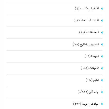
القناة و البودكاست
(4)
القوات المسلحة
(117)
المحافظات
(214)
المصريون بالخارج
(75)
الموضة
(19)
تحقيقات
(184)
تعليم
(160)
جاءنا الآن
(5٬932)
حوادث و جريمة
(312)