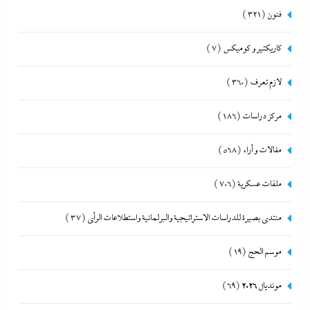
فنون
(321)
كاريكتير و كوميكس
(7)
لازم تعرف
(360)
مركز دراسات
(186)
مقالات و أراء
(568)
ملفات عسكرية
(706)
منتدى بصيرة للدراسات الاستراتيجية والبرلمانية واستطلاعات الرأى
(37)
موسم الحج
(19)
مونديال 2026
(69)