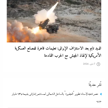
وزير الخارجية التركى يفجرها وسط الصمت المصري: القاهرة جاية في
الطريق..هل تتحول”اتفاقية مكة” لناتو الشرق الأوسط؟
7 مايو، 2026
نُشر حديثًا
مصر تتجه لإسناد تطوير “الجفيرة” بالساحل الشمالي لمستثمر إماراتي بقيمة 135 مليار
جنيه