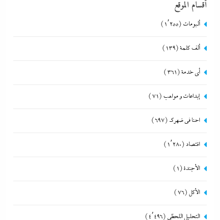
أقسام الموقع
ألبومات
(1٬255)
ألف كلمة
(139)
أي خدمة
(361)
إبداعات و مواهب
(71)
احنا في ضهرك
(697)
اقتصاد
(1٬280)
الأجندة
(1)
الأكل
(76)
التحليل اللحظي
(4٬496)