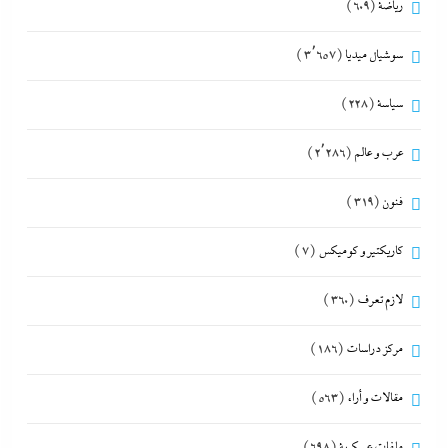
رياضة
(609)
سوشيال ميديا
(3٬657)
سياسة
(228)
عرب و عالم
(2٬286)
فنون
(319)
كاريكتير و كوميكس
(7)
لازم تعرف
(360)
مركز دراسات
(186)
مقالات و أراء
(563)
ملفات عسكرية
(698)