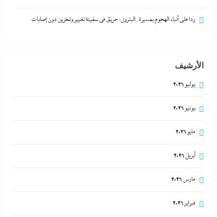
ردا على أنباء الهجوم بمسيرة..البترول: حريق في سفينة تغيير وتخزين دون إصابات
الأرشيف
يوليو 2026
يونيو 2026
بعد غياب 75 عاما: منتخب المبارزة يحقق ميدالية
مايو 2026
عالمية..والأروع أنها على حساب نظيره الإسرائيلي
أبريل 2026
14 نوفمبر، 2025
مارس 2026
فبراير 2026