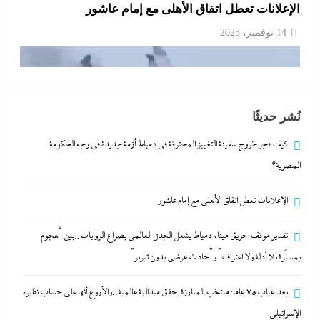
الإعلانات تعطل اتفاق الأهلى مع إمام عاشور
14 نوفمبر، 2025
نُشر حديثًا
كيف فجر خروج سفينة التغييز المحترقة في دمياط أزمة جديدة في وجه الحكومة
المصرية؟
الإعلانات تعطل اتفاق الأهلى مع إمام عاشور
تقدير موقف:حريق ميناء دمياط يشعل الجدل العالمي بصراع الروايات..بين “هجوم
تقدير موقف:حريق ميناء دمياط يشعل الجدل العالمي
بمسيّرة بلا أدلة ولا اعتراف” و”حادث عرضي بدون تبرير”
بصراع الروايات..بين “هجوم بمسيّرة بلا أدلة ولا اعتراف”
و”حادث عرضي بدون تبرير”
بعد غياب 75 عاما: منتخب المبارزة يحقق ميدالية عالمية..والأروع أنها على حساب نظيره
14 نوفمبر، 2025
الإسرائيلي