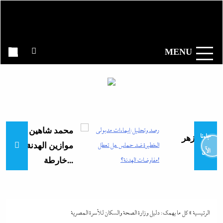
Ski
t
وكالة الأنباء
conten
المصرية|
MENU
إندكس
محمد شاهين يسطر من غ
جاءنا
ق الأزهر
موازين الهدنة على ضوء
الآن
ى
خارطة...
الرئيسية
»
كل ما يهمك: دليل وزارة الصحة والسكان للأسرة المصرية