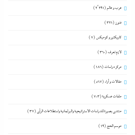
عرب و عالم
(2٬291)
فنون
(321)
كاريكتير و كوميكس
(7)
لازم تعرف
(360)
مركز دراسات
(186)
مقالات و أراء
(567)
ملفات عسكرية
(703)
منتدى بصيرة للدراسات الاستراتيجية والبرلمانية واستطلاعات الرأى
(37)
موسم الحج
(19)