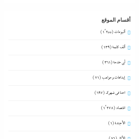
أقسام الموقع
ألبومات
(1٬255)
ألف كلمة
(139)
أي خدمة
(361)
إبداعات و مواهب
(71)
احنا في ضهرك
(697)
اقتصاد
(1٬278)
الأجندة
(1)
الأكل
(76)