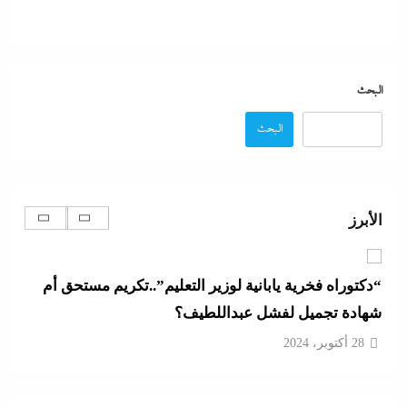
28 أكتوبر، 2024
محمد شاهين يسطر من غزة: موازين الهدنة على ضوء
خارطة ميلادينوف
البحث
28 أكتوبر، 2024
البحث
“دكتوراه فخرية يابانية لوزير التعليم”..تكريم مستحق أم
شهادة تجميل لفشل عبداللطيف؟
الأبرز
28 أكتوبر، 2024
رفض أم استبعاد أم خيار استراتيجي؟:لماذا لم تنضم مصر
إلى تحالف السعودية وباكستان وتركيا؟
28 أكتوبر، 2024
ألبوم صور: شيرين تشعل بورتو جولف العلمين بـ”يالهوى