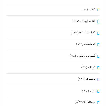
الطقس
(82)
القناة و البودكاست
(4)
القوات المسلحة
(117)
المحافظات
(214)
المصريون بالخارج
(75)
الموضة
(19)
تحقيقات
(184)
تعليم
(160)
جاءنا الآن
(5٬927)