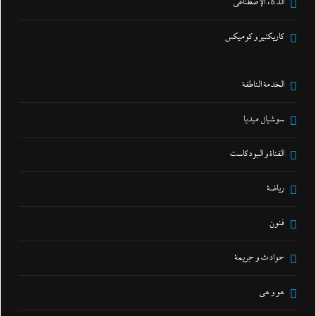
الذكاء الإصطناعي
كاريكتير و كوميكس
الخدمة الناطقة
سوشيال ميديا
القناة و البودكاست
رياضة
فنون
حوادث و جريمة
هو و هي