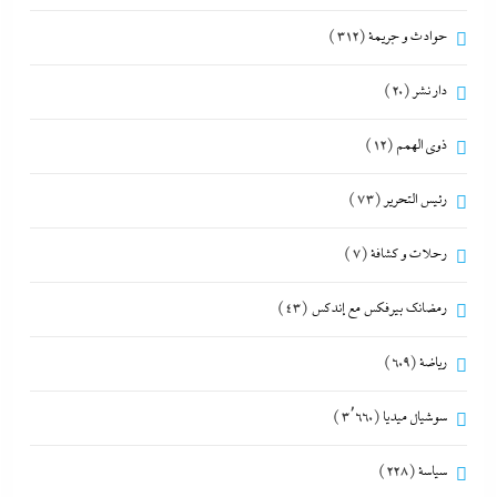
حوادث و جريمة
(312)
دار نشر
(20)
ذوى الهمم
(12)
رئيس التحرير
(73)
رحلات و كشافة
(7)
رمضانك بيرفكس مع إندكس
(43)
رياضة
(609)
سوشيال ميديا
(3٬660)
سياسة
(228)