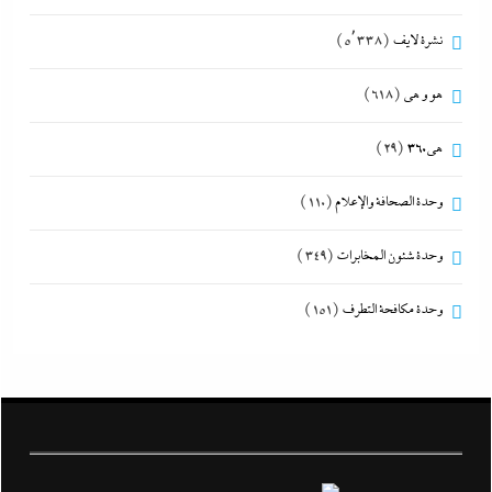
نشرة لايف
(5٬338)
هو و هي
(618)
هى360
(29)
وحدة الصحافة والإعلام
(110)
وحدة شئون المخابرات
(349)
وحدة مكافحة التطرف
(151)