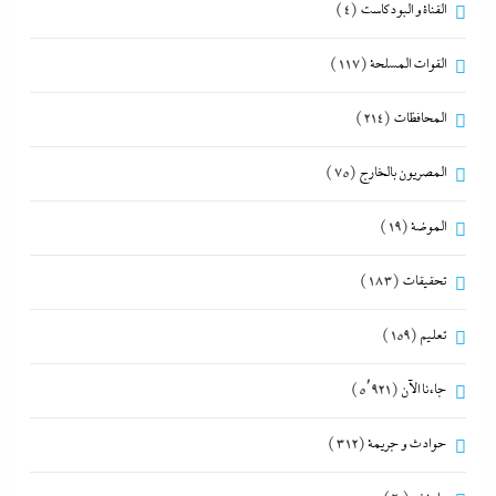
القناة و البودكاست
(4)
القوات المسلحة
(117)
المحافظات
(214)
المصريون بالخارج
(75)
الموضة
(19)
تحقيقات
(183)
تعليم
(159)
جاءنا الآن
(5٬921)
حوادث و جريمة
(312)