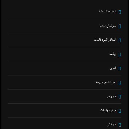
الخدمة الناطقة
سوشيال ميديا
القناة و البودكاست
رياضة
فنون
حوادث و جريمة
هو و هي
مركز دراسات
دار نشر