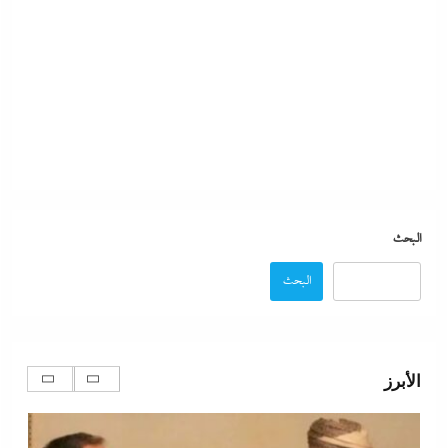
الجيش الإثيوبي وقوات تيجراي..ونظام آبي أحمد يرتعب
10 فبراير، 2024
البحث
البحث
مدبولي:”مخزون مصر يكفي سنة كاملة”..وارتفاع قياسي
في الاحتياطي الأجنبي رغم توترات هرمز
الأبرز
10 فبراير، 2024