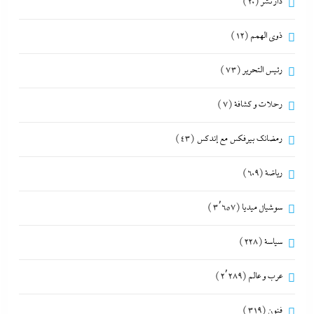
دار نشر
(20)
ذوى الهمم
(12)
رئيس التحرير
(73)
رحلات و كشافة
(7)
رمضانك بيرفكس مع إندكس
(43)
رياضة
(609)
سوشيال ميديا
(3٬657)
سياسة
(228)
عرب و عالم
(2٬289)
فنون
(319)