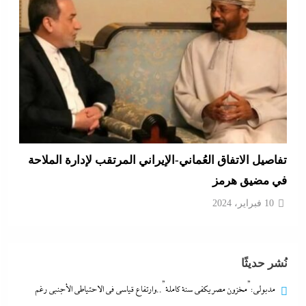
تفاصيل الاتفاق العُماني-الإيراني المرتقب لإدارة الملاحة
في مضيق هرمز
10 فبراير، 2024
نُشر حديثًا
مدبولي:”مخزون مصر يكفي سنة كاملة”..وارتفاع قياسي في الاحتياطي الأجنبي رغم