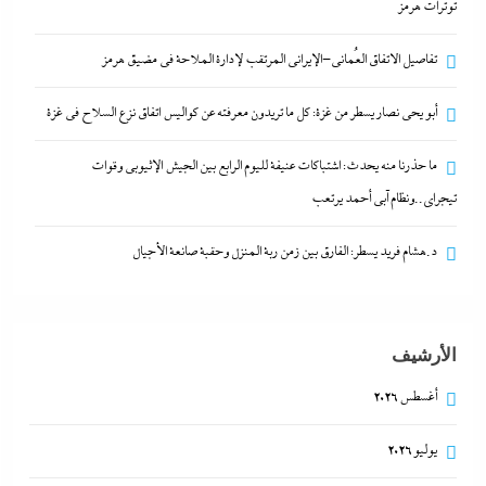
توترات هرمز
تفاصيل الاتفاق العُماني-الإيراني المرتقب لإدارة الملاحة في مضيق هرمز
أبو يحى نصار يسطر من غزة: كل ما تريدون معرفته عن كواليس اتفاق نزع السلاح في غزة
أبو يحى نصار يسطر من غزة: كل ما تريدون معرفته عن
ما حذرنا منه يحدث: اشتباكات عنيفة لليوم الرابع بين الجيش الإثيوبي وقوات
كواليس اتفاق نزع السلاح في غزة
تيجراي..ونظام آبي أحمد يرتعب
10 فبراير، 2024
د.هشام فريد يسطر: الفارق بين زمن ربة المنزل وحقبة صانعة الأجيال
الأرشيف
أغسطس 2026
يوليو 2026