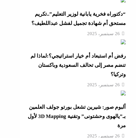
4 مساعدين جدد و9 مديرى أمن
“دكتوراه فخرية يابانية لوزير التعليم”..تكريم
مستحق أم شهادة تجميل لفشل عبداللطيف؟
“خناقات الساحل والشواطئ”
26 سبتمبر، 2025
لمال
رفض أم استبعاد أم خيار استراتيجي؟:لماذا لم
لجديدة
تنضم مصر إلى تحالف السعودية وباكستان
وتركيا؟
26 سبتمبر، 2025
رائيل
ألبوم صور: شيرين تشعل بورتو جولف العلمين
بـ”يالهوى وحشتونى” وتقنية 3D Mapping لأول
مرة
26 سبتمبر، 2025