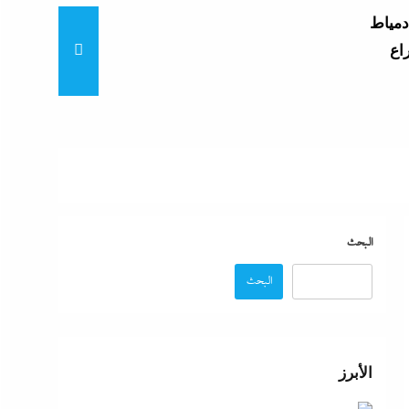
دمياط
اع
ي
ق
البيت
البحث
البحث
ثانوية
والخطوات
الأبرز