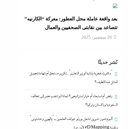
بعد واقعة عاملة محل العطور: معركة “الكارنيه”
تتصاعد بين نقابتى الصحفيين والعمال
26 سبتمبر، 2025
نُشر حديثًا
“دكتوراه فخرية يابانية لوزير التعليم”..تكريم مستحق أم شهادة تجميل
لفشل عبداللطيف؟
رفض أم استبعاد أم خيار استراتيجي؟:لماذا لم تنضم مصر إلى تحالف
السعودية وباكستان وتركيا؟
ألبوم صور: شيرين تشعل بورتو جولف العلمين بـ”يالهوى وحشتونى”
وتقنية 3D Mapping لأول مرة