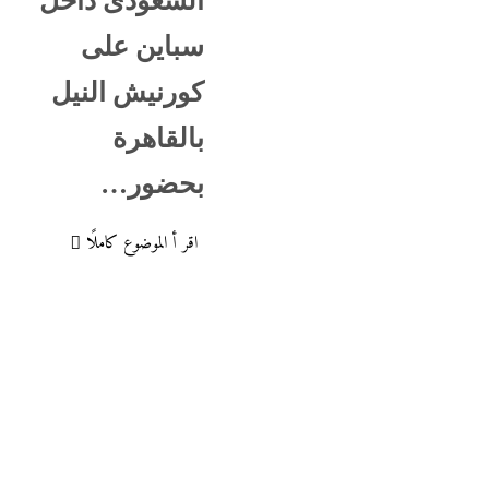
السعودى داخل
سباين على
كورنيش النيل
بالقاهرة
بحضور…
اقر أ الموضوع كاملًا