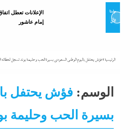
جاءنا
الإعلانات تعطل اتفاق
الآن
إمام عاشور
بعد غياب 75 عام
المبارزة يحقق ميدالي
عالمية..والأروع أنها...
الرئيسية
»
فؤش يحتفل باليوم الوطنى السعودى بسيرة الحب وحليمة بوند تسجل لحظاته ال
المشاع؟”..نائبة تهدد 
الوسم:
فؤش يحتفل بال
التعليم بسبب...
بسيرة الحب وحليمة بو
ألبومات
جاءنا الآن
سوشيال ميديا
فنون
نجوم
وزير التعليم الجديد 
الثانوية...
هو و هي