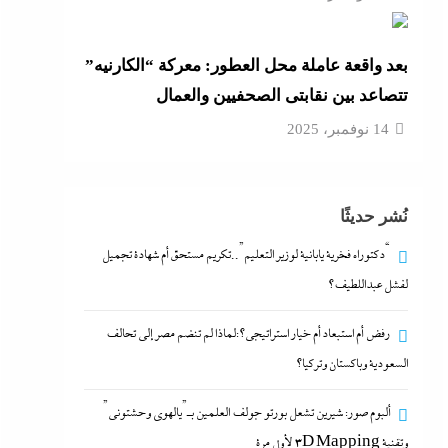
بعد واقعة عاملة محل العطور: معركة “الكارنيه”
تتصاعد بين نقابتى الصحفيين والعمال
14 نوفمبر، 2025
نُشر حديثًا
“دكتوراه فخرية يابانية لوزير التعليم”..تكريم مستحق أم شهادة تجميل
لفشل عبداللطيف؟
رفض أم استبعاد أم خيار استراتيجي؟:لماذا لم تنضم مصر إلى تحالف
السعودية وباكستان وتركيا؟
ألبوم صور: شيرين تشعل بورتو جولف العلمين بـ”يالهوى وحشتونى”
وتقنية 3D Mapping لأول مرة