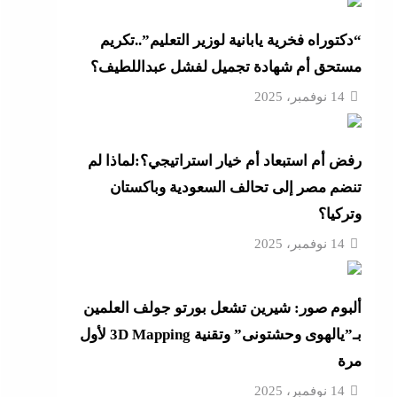
4 مساعدين جدد و9 مديرى أمن
“دكتوراه فخرية يابانية لوزير التعليم”..تكريم
مستحق أم شهادة تجميل لفشل عبداللطيف؟
“خناقات الساحل والشواطئ”
14 نوفمبر، 2025
لمال
رفض أم استبعاد أم خيار استراتيجي؟:لماذا لم
لجديدة
تنضم مصر إلى تحالف السعودية وباكستان
وتركيا؟
14 نوفمبر، 2025
رائيل
ألبوم صور: شيرين تشعل بورتو جولف العلمين
بـ”يالهوى وحشتونى” وتقنية 3D Mapping لأول
مرة
14 نوفمبر، 2025