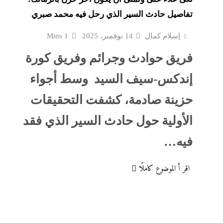
يهدد مصر
تفاصيل حادث السير الذي رحل فيه محمد صبري
و7 مديرى إدارات: تفاصيل...
إسلام كمال
14 نوفمبر، 2025
1 Mins
“مش إحنا الفراعنة”؟ غضب
فريق حوادث وجرائم وفريق كورة
ن
تشتعل..عمرو الشوبكي: ا
إندكس-سيف السيد وسط أجواء
فوق القانون والأزمة أكبر...
حزينة صادمة، كشفت التحقيقات
الإذاعة
مع ترقب حركة التنقلات ا
يبحث حماية
بالداخلية: الرئيس يستقبل
الأولية حول حادث السير الذي فقد
الوزير محمود...
فيه…
ق الأزهر
الشرع يروج للسلام مع إس
اقر أ الموضوع كاملًا
ى
تزامنا مع توسيعها الاحتلال في...