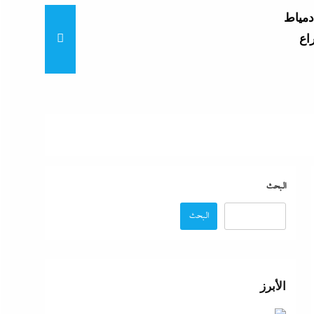
دمياط
اع
ي
ق
البيت
البحث
البحث
ثانوية
والخطوات
الأبرز