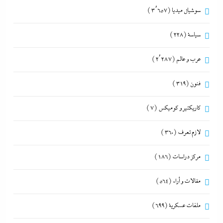
سوشيال ميديا
(3٬657)
سياسة
(228)
عرب و عالم
(2٬287)
فنون
(319)
كاريكتير و كوميكس
(7)
لازم تعرف
(360)
مركز دراسات
(186)
مقالات و أراء
(564)
ملفات عسكرية
(699)