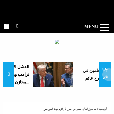
Ski
t
وكالة الأنباء
conten
المصرية|
MENU
إندكس
الفشل الأمريكي بع
جاءنا
ل العلمين في
ترامب وهيجسيت عل
الآن
مخازن...
الرئيسية
»
تفاصيل اتفاق مصر مع حقل غاز أفروديت القبرصى