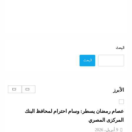
كيف فجر خروج سفينة التغييز المحترقة في دمياط أزمة
جديدة في وجه الحكومة المصرية؟
البحث
9 أبريل، 2026
البحث
الفشل الأمريكي بعد فضح خلاف ترامب وهيجسيت على
استنزاف مخازن السلاح في حرب إيران
الأبرز
9 أبريل، 2026
عصام رمضان يسطر: وسام احترام لمحافظ البنك
المركزى المصري
9 أبريل، 2026