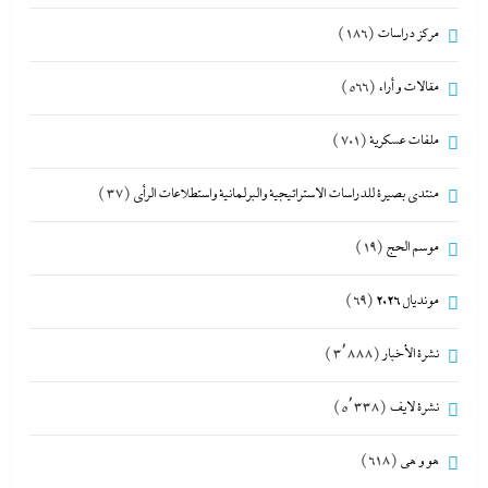
مركز دراسات
(186)
مقالات و أراء
(566)
ملفات عسكرية
(701)
منتدى بصيرة للدراسات الاستراتيجية والبرلمانية واستطلاعات الرأى
(37)
موسم الحج
(19)
مونديال 2026
(69)
نشرة الأخبار
(3٬888)
نشرة لايف
(5٬338)
هو و هي
(618)