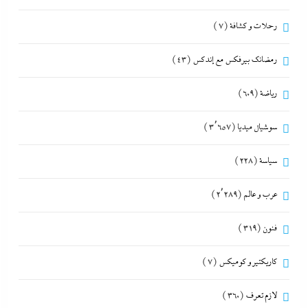
رحلات و كشافة
(7)
رمضانك بيرفكس مع إندكس
(43)
رياضة
(609)
سوشيال ميديا
(3٬657)
سياسة
(228)
عرب و عالم
(2٬289)
فنون
(319)
كاريكتير و كوميكس
(7)
لازم تعرف
(360)