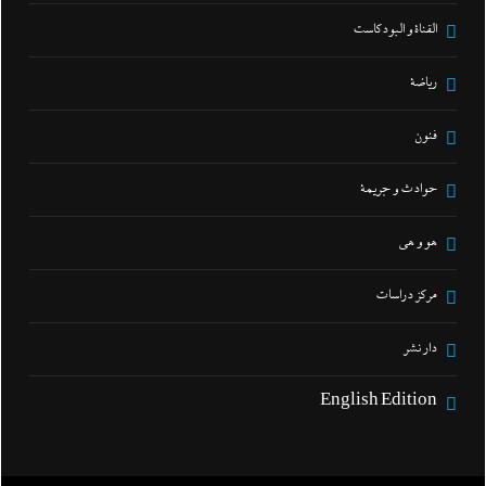
القناة و البودكاست
رياضة
فنون
حوادث و جريمة
هو و هي
مركز دراسات
دار نشر
English Edition