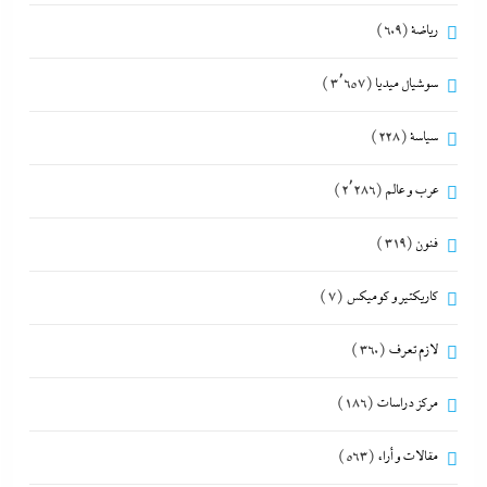
رياضة
(609)
سوشيال ميديا
(3٬657)
سياسة
(228)
عرب و عالم
(2٬286)
فنون
(319)
كاريكتير و كوميكس
(7)
لازم تعرف
(360)
مركز دراسات
(186)
مقالات و أراء
(563)