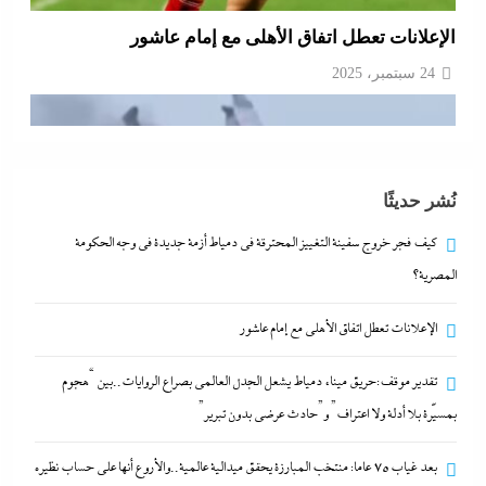
الإعلانات تعطل اتفاق الأهلى مع إمام عاشور
24 سبتمبر، 2025
نُشر حديثًا
كيف فجر خروج سفينة التغييز المحترقة في دمياط أزمة جديدة في وجه الحكومة
المصرية؟
الإعلانات تعطل اتفاق الأهلى مع إمام عاشور
تقدير موقف:حريق ميناء دمياط يشعل الجدل العالمي
تقدير موقف:حريق ميناء دمياط يشعل الجدل العالمي بصراع الروايات..بين “هجوم
بصراع الروايات..بين “هجوم بمسيّرة بلا أدلة ولا اعتراف”
بمسيّرة بلا أدلة ولا اعتراف” و”حادث عرضي بدون تبرير”
و”حادث عرضي بدون تبرير”
بعد غياب 75 عاما: منتخب المبارزة يحقق ميدالية عالمية..والأروع أنها على حساب نظيره
24 سبتمبر، 2025