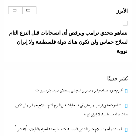
لسلاح حماس ولن تكون هناك دولة فلسطينية ولا إيران
الأبرز
نووية
23 مايو، 2024
نُشر حديثًا
ألبوم صور: هشام عباس وصابرين النجيلى يشعلان صيف بتروسبورت
نتنياهو يتحدي ترامب ويرفض أى انسحابات قبل النزع التام لسلاح حماس ولن تكون
هناك دولة فلسطينية ولا إيران نووية
المستشار أحمد سلام خبير الشئون الصينية يكشف لوحدة
الحزام والطريق بـ”إندكس” تفاصيل تصعيد شراكة
المستشار أحمد سلام خبير الشئون الصينية يكشف لوحدة الحزام والطريق بـ”إندكس”
القاهرة وبكين