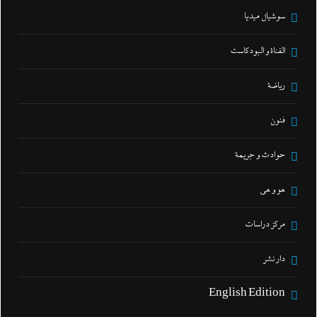
سوشيال ميديا
القناة و البودكاست
رياضة
فنون
حوادث و جريمة
هو و هي
مركز دراسات
دار نشر
English Edition