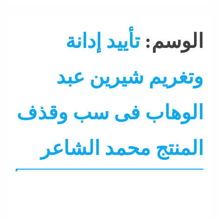
الوسم:
تأييد إدانة
وتغريم شيرين عبد
الوهاب فى سب وقذف
المنتج محمد الشاعر
التحليل اللحظي
جاءنا الآن
سوشيال ميديا
فنون
نجوم