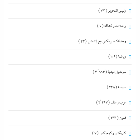
رئيس التحرير
(73)
رحلات و كشافة
(7)
رمضانك بيرفكس مع إندكس
(43)
رياضة
(609)
سوشيال ميديا
(3٬663)
سياسة
(228)
عرب و عالم
(2٬297)
فنون
(321)
كاريكتير و كوميكس
(7)