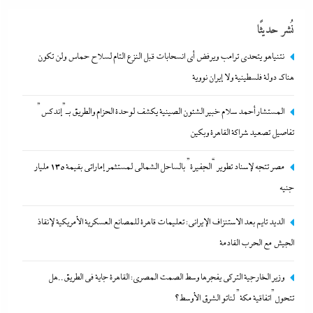
نُشر حديثًا
نتنياهو يتحدي ترامب ويرفض أى انسحابات قبل النزع التام لسلاح حماس ولن تكون
هناك دولة فلسطينية ولا إيران نووية
المستشار أحمد سلام خبير الشئون الصينية يكشف لوحدة الحزام والطريق بـ”إندكس”
تفاصيل تصعيد شراكة القاهرة وبكين
مصر تتجه لإسناد تطوير “الجفيرة” بالساحل الشمالي لمستثمر إماراتي بقيمة
مصر تتجه لإسناد تطوير “الجفيرة” بالساحل الشمالي لمستثمر إماراتي بقيمة 135 مليار
135 مليار جنيه
جنيه
28 أبريل، 2026
الديد تايم بعد الاستنزاف الإيرانى: تعليمات قاهرة للمصانع العسكرية الأمريكية لإنقاذ
الجيش مع الحرب القادمة
وزير الخارجية التركى يفجرها وسط الصمت المصري: القاهرة جاية في الطريق..هل
تتحول”اتفاقية مكة” لناتو الشرق الأوسط؟