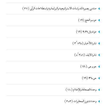
منتدى بصيرة للدراسات الاستراتيجية والبرلمانية واستطلاعات الرأى
(37)
موسم الحج
(19)
مونديال 2026
(69)
نشرة الأخبار
(3٬895)
نشرة لايف
(5٬351)
هو و هي
(620)
هى360
(29)
وحدة الصحافة والإعلام
(110)
وحدة شئون المخابرات
(353)