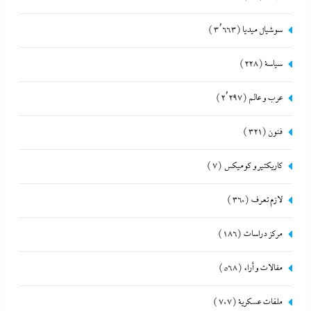
سوشيال ميديا
(3٬663)
سياسة
(228)
عرب و عالم
(2٬297)
فنون
(321)
كاريكتير و كوميكس
(7)
لازم تعرف
(360)
مركز دراسات
(186)
مقالات و أراء
(568)
ملفات عسكرية
(707)