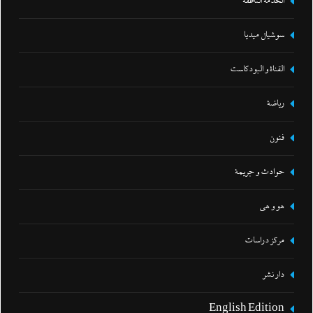
الخدمة الناطقة
سوشيال ميديا
القناة و البودكاست
رياضة
فنون
حوادث و جريمة
هو و هي
مركز دراسات
دار نشر
English Edition