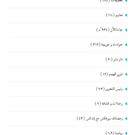
تحقيقات
(184)
تعليم
(160)
جاءنا الآن
(5٬934)
حوادث و جريمة
(312)
دار نشر
(20)
ذوى الهمم
(12)
رئيس التحرير
(73)
رحلات و كشافة
(7)
رمضانك بيرفكس مع إندكس
(43)
رياضة
(609)