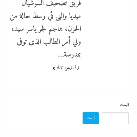
فريق تصحيف السوشيال
ميديا والتى ڤي وسط حالة من
الديد تايم بعد الاستنزاف الإيرانى: تعليمات قاهرة للمصانع العسكرية
الحزن، هاجم فجر ياسر سيد،
الأمريكية لإنقاذ الجيش مع الحرب القادمة
ولي أمر الطالب الذى توفى
28 أبريل، 2026
بمدرسة…
اقر أ الموضوع كاملًا
البحث
البحث
نتنياهو يتحدي ترامب ويرفض أى انسحابات قبل النزع التام لسلاح