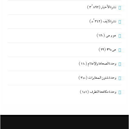
نشرة الأخبار
(3٬892)
نشرة لايف
(5٬342)
هو و هي
(620)
هى360
(29)
وحدة الصحافة والإعلام
(110)
وحدة شئون المخابرات
(350)
وحدة مكافحة التطرف
(151)