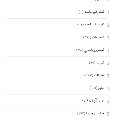
القناة و البودكاست
(4)
القوات المسلحة
(117)
المحافظات
(214)
المصريون بالخارج
(75)
الموضة
(19)
تحقيقات
(183)
تعليم
(159)
جاءنا الآن
(5٬925)
حوادث و جريمة
(312)