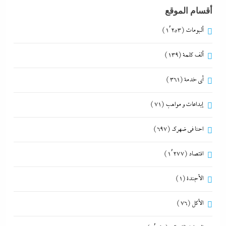
أقسام الموقع
ألبومات
(1٬253)
ألف كلمة
(139)
أي خدمة
(361)
إبداعات و مواهب
(71)
احنا في ضهرك
(697)
اقتصاد
(1٬277)
الأجندة
(1)
الأكل
(76)