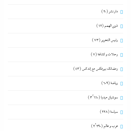
دار نشر
(20)
ذوى الهمم
(12)
رئيس التحرير
(73)
رحلات و كشافة
(7)
رمضانك بيرفكس مع إندكس
(43)
رياضة
(609)
سوشيال ميديا
(3٬660)
سياسة
(228)
عرب و عالم
(2٬290)