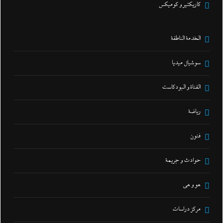
كاريكتير و كوميكس
الخدمة الناطقة
سوشيال ميديا
القناة و البودكاست
رياضة
فنون
حوادث و جريمة
هو و هي
مركز دراسات