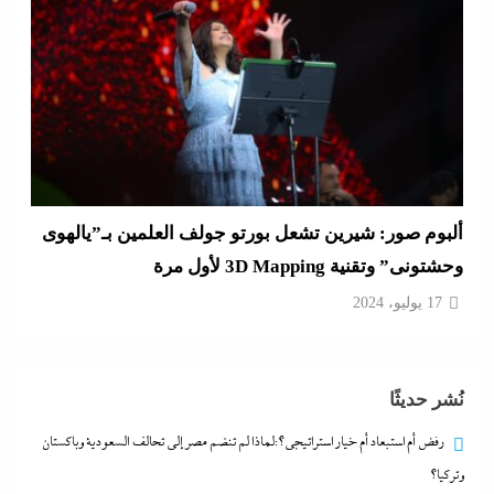
بعد واقعة عاملة محل العطور: معركة “الكارنيه” تتصاعد
بين نقابتى الصحفيين والعمال
17 يوليو، 2024
نُشر حديثًا
رفض أم استبعاد أم خيار استراتيجي؟:لماذا لم تنضم مصر إلى تحالف السعودية وباكستان
وتركيا؟