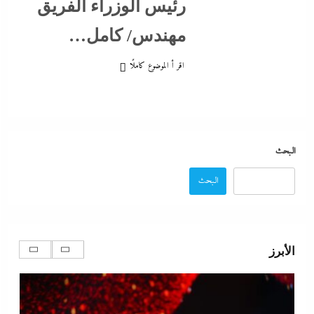
رئيس الوزراء الفريق
17 يوليو، 2024
مهندس/ كامل…
اقر أ الموضوع كاملًا
البحث
البحث
ألبوم صور: شيرين تشعل بورتو جولف العلمين بـ”يالهوى
وحشتونى” وتقنية 3D Mapping لأول مرة
الأبرز
17 يوليو، 2024