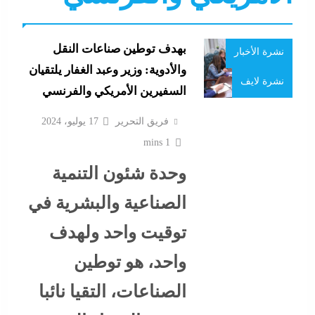
عرب و عالم
جدل كبير حول كواليس حفل شيرين من الوزن لنسيان
بهدف توطين صناعات النقل
نشرة الأخبار
كلمات الأغانى وردود الفعل الغريبة
والأدوية: وزير وعبد الغفار يلتقيان
17 يوليو، 2024
نشرة لايف
السفيرين الأمريكي والفرنسي
فريق التحرير
17 يوليو، 2024
1 mins
وحدة شئون التنمية
الصناعية والبشرية في
توقيت واحد ولهدف
واحد، هو توطين
رفض أم استبعاد أم خيار استراتيجي؟:لماذا لم تنضم مصر
الصناعات، التقيا نائبا
إلى تحالف السعودية وباكستان وتركيا؟