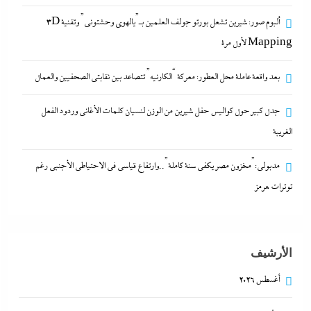
ألبوم صور: شيرين تشعل بورتو جولف العلمين بـ”يالهوى وحشتونى” وتقنية 3D
Mapping لأول مرة
بعد واقعة عاملة محل العطور: معركة “الكارنيه” تتصاعد بين نقابتى الصحفيين والعمال
جدل كبير حول كواليس حفل شيرين من الوزن لنسيان
كلمات الأغانى وردود الفعل الغريبة
جدل كبير حول كواليس حفل شيرين من الوزن لنسيان كلمات الأغانى وردود الفعل
17 يوليو، 2024
الغريبة
مدبولي:”مخزون مصر يكفي سنة كاملة”..وارتفاع قياسي في الاحتياطي الأجنبي رغم
توترات هرمز
الأرشيف
أغسطس 2026