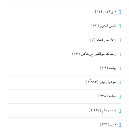
ذوى الهمم
(12)
رئيس التحرير
(73)
رحلات و كشافة
(7)
رمضانك بيرفكس مع إندكس
(43)
رياضة
(609)
سوشيال ميديا
(3٬663)
سياسة
(228)
عرب و عالم
(2٬297)
فنون
(321)