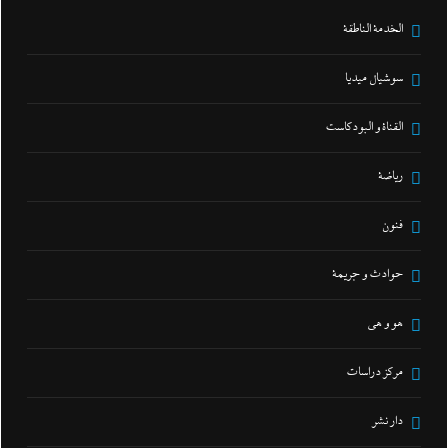
الخدمة الناطقة
سوشيال ميديا
القناة و البودكاست
رياضة
فنون
حوادث و جريمة
هو و هي
مركز دراسات
دار نشر