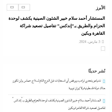
3 مارس، 2024
الأبرز
مصر تتجه لإسناد تطوير “الجفيرة” بالساحل الشمالي
لمستثمر إماراتي بقيمة 135 مليار جنيه
3 مارس، 2024
الديد تايم بعد الاستنزاف الإيرانى: تعليمات قاهرة للمصانع
العسكرية الأمريكية لإنقاذ الجيش مع الحرب القادمة
3 مارس، 2024
نُشر حديثًا
نتنياهو يتحدي ترامب ويرفض أى انسحابات قبل النزع التام
نتنياهو يتحدي ترامب ويرفض أى انسحابات قبل النزع التام لسلاح حماس ولن تكون
لسلاح حماس ولن تكون هناك دولة فلسطينية ولا إيران
هناك دولة فلسطينية ولا إيران نووية
نووية
المستشار أحمد سلام خبير الشئون الصينية يكشف لوحدة الحزام والطريق بـ”إندكس”
3 مارس، 2024
تفاصيل تصعيد شراكة القاهرة وبكين