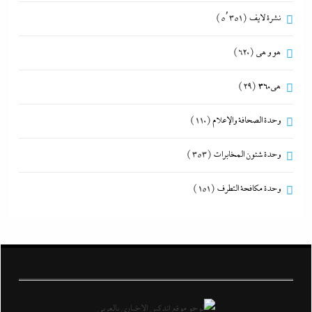
نشرة لايف
(5٬351)
هو و هي
(620)
هى360
(29)
وحدة الصحافة والإعلام
(110)
وحدة شئون المخابرات
(353)
وحدة مكافحة التطرف
(151)