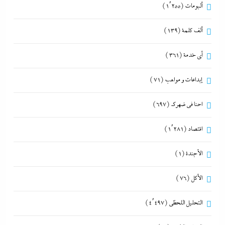
ألبومات
(1٬255)
ألف كلمة
(139)
أي خدمة
(361)
إبداعات و مواهب
(71)
احنا في ضهرك
(697)
اقتصاد
(1٬281)
الأجندة
(1)
الأكل
(76)
التحليل اللحظي
(4٬497)