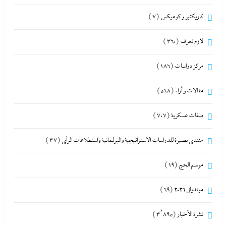
كاريكتير و كوميكس
(7)
لازم تعرف
(360)
مركز دراسات
(186)
مقالات و أراء
(568)
ملفات عسكرية
(707)
منتدى بصيرة للدراسات الاستراتيجية والبرلمانية واستطلاعات الرأى
(37)
موسم الحج
(19)
مونديال 2026
(69)
نشرة الأخبار
(3٬895)