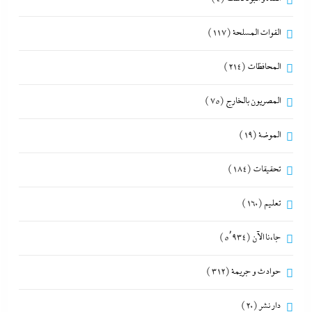
القوات المسلحة
(117)
المحافظات
(214)
المصريون بالخارج
(75)
الموضة
(19)
تحقيقات
(184)
تعليم
(160)
جاءنا الآن
(5٬934)
حوادث و جريمة
(312)
دار نشر
(20)