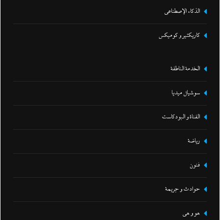
الذكاء الإصطناعي
كاريكتير و كوميكس
الخدمة الناطقة
سوشيال ميديا
القناة و البودكاست
رياضة
فنون
حوادث و جريمة
هو و هي