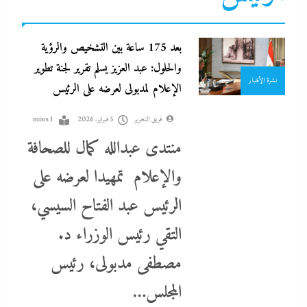
بعد 175 ساعة بين التشخيص والرؤية
والحلول: عبد العزيز يسلم تقرير لجنة تطوير
نشرة الأخبار
الإعلام لمدبولى لعرضه على الرئيس
فريق التحرير
5 فبراير، 2026
1 mins
منتدى عبدالله كمال للصحافة
والإعلام تمهيدا لعرضه على
الرئيس عبد الفتاح السيسي،
بعد غياب 75 عاما: منتخب المبارزة يحقق ميدالية عالمية..والأروع أنها
التقي رئيس الوزراء د.
على حساب نظيره الإسرائيلي
مصطفى مدبولى، رئيس
5 فبراير، 2026
المجلس…