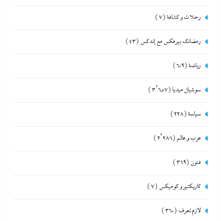
رحلات و كشافة
(7)
رمضانك بيرفكس مع إندكس
(43)
رياضة
(609)
سوشيال ميديا
(3٬657)
سياسة
(228)
عرب و عالم
(2٬286)
فنون
(319)
كاريكتير و كوميكس
(7)
لازم تعرف
(360)