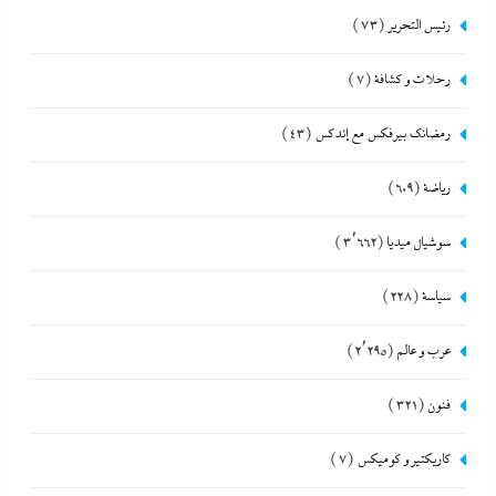
رئيس التحرير
(73)
رحلات و كشافة
(7)
رمضانك بيرفكس مع إندكس
(43)
رياضة
(609)
سوشيال ميديا
(3٬662)
سياسة
(228)
عرب و عالم
(2٬295)
فنون
(321)
كاريكتير و كوميكس
(7)