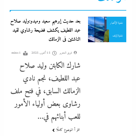
سوشيال ميديا
بعد حديث إبرهيم سعيد وميدو:وليد صلاح
نشرة الأخبار
عبد اللطيف يكشف فضيحة رشاوي لقيد
نشرة لايف
الناشئين فى الزمالك
فريق التحرير
15 أكتوبر، 2025
1 mins
شارك الكابتن وليد صلاح
عبد اللطيف، نجم نادي
اتهامات مخابراتية غربية: إيران تعرض “صفقة مضيق” على الصين وروسيا
الزمالك السابق، في فتح ملف
لتوريطهما مباشرة في صراع هرمز بترقب أمريكي إسرائيلى
رشاوى بعض أولياء الأمور
15 أكتوبر، 2025
للعب أبنائهم في…
اقر أ الموضوع كاملًا