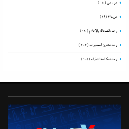
هو و هي
(620)
هى360
(29)
وحدة الصحافة والإعلام
(110)
وحدة شئون المخابرات
(353)
وحدة مكافحة التطرف
(151)