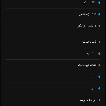
ملفات عسكرية
الذكاء الإصطناعي
كاريكتير و كوميكس
الخدمة الناطقة
سوشيال ميديا
القناة و البودكاست
رياضة
فنون
حوادث و جريمة