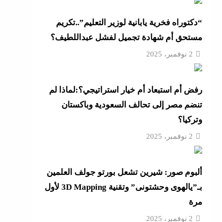
4 مساعدين جدد و9 مديرى أمن
“دكتوراه فخرية يابانية لوزير التعليم”..تكريم
مستحق أم شهادة تجميل لفشل عبداللطيف؟
“خناقات الساحل والشواطئ”
2 نوفمبر، 2025
لمال
رفض أم استبعاد أم خيار استراتيجي؟:لماذا لم
لجديدة
تنضم مصر إلى تحالف السعودية وباكستان
وتركيا؟
2 نوفمبر، 2025
رائيل
ألبوم صور: شيرين تشعل بورتو جولف العلمين
بـ”يالهوى وحشتونى” وتقنية 3D Mapping لأول
مرة
2 نوفمبر، 2025