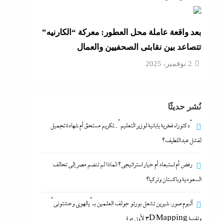
بعد واقعة عاملة محل العطور: معركة “الكارنيه”
تتصاعد بين نقابتى الصحفيين والعمال
2 نوفمبر، 2025
نُشر حديثًا
“دكتوراه فخرية يابانية لوزير التعليم”..تكريم مستحق أم شهادة تجميل
لفشل عبداللطيف؟
رفض أم استبعاد أم خيار استراتيجي؟:لماذا لم تنضم مصر إلى تحالف
السعودية وباكستان وتركيا؟
ألبوم صور: شيرين تشعل بورتو جولف العلمين بـ”يالهوى وحشتونى”
وتقنية 3D Mapping لأول مرة