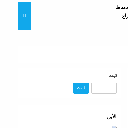
دمياط
اع
ي
ق
البيت
البحث
البحث
ثانوية
والخطوات
الأبرز