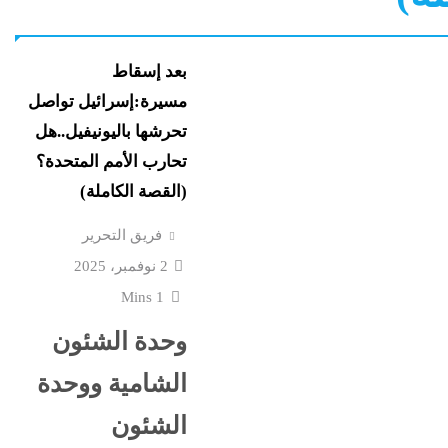
يهدد مصر
ون المخابرات
و7 مديرى إدارات: تفاصيل...
بعد إسقاط
مسيرة:إسرائيل تواصل
“مش إحنا الفراعنة”؟ غضب
تحرشها باليونيفيل..هل
ن
تشتعل..عمرو الشوبكي: ا
تحارب الأمم المتحدة؟
فوق القانون والأزمة أكبر...
(القصة الكاملة)
الإذاعة
مع ترقب حركة التنقلات ا
فريق التحرير
يبحث حماية
بالداخلية: الرئيس يستقبل
2 نوفمبر، 2025
الوزير محمود...
1 Mins
ق الأزهر
الشرع يروج للسلام مع إس
وحدة الشئون
ى
تزامنا مع توسيعها الاحتلال في...
الشامية ووحدة
الشئون