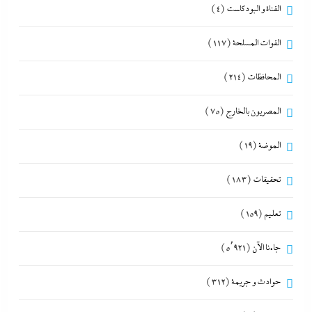
القناة و البودكاست
(4)
القوات المسلحة
(117)
المحافظات
(214)
المصريون بالخارج
(75)
الموضة
(19)
تحقيقات
(183)
تعليم
(159)
جاءنا الآن
(5٬921)
حوادث و جريمة
(312)