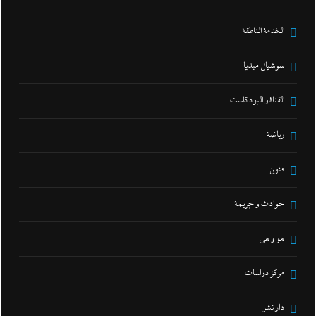
الخدمة الناطقة
سوشيال ميديا
القناة و البودكاست
رياضة
فنون
حوادث و جريمة
هو و هي
مركز دراسات
دار نشر