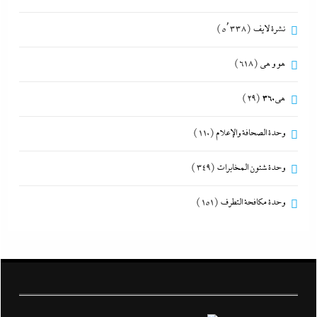
نشرة لايف
(5٬338)
هو و هي
(618)
هى360
(29)
وحدة الصحافة والإعلام
(110)
وحدة شئون المخابرات
(349)
وحدة مكافحة التطرف
(151)