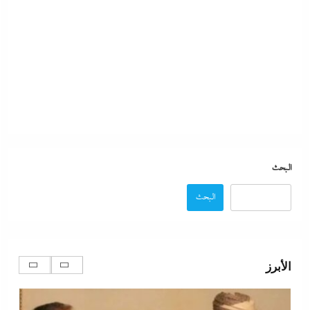
البحث
مدبولي:”مخزون مصر يكفي سنة كاملة”..وارتفاع قياسي
في الاحتياطي الأجنبي رغم توترات هرمز
البحث
7 مايو، 2026
الأبرز