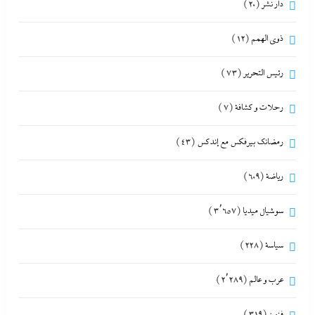
دار نشر
(20)
ذوى الهمم
(12)
رئيس التحرير
(73)
رحلات و كشافة
(7)
رمضانك بيرفكس مع إندكس
(43)
رياضة
(609)
سوشيال ميديا
(3٬657)
سياسة
(228)
عرب و عالم
(2٬289)
فنون
(319)