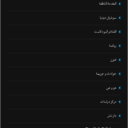
الخدمة الناطقة
سوشيال ميديا
القناة و البودكاست
رياضة
فنون
حوادث و جريمة
هو و هي
مركز دراسات
دار نشر