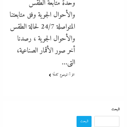
وحدة متابعة الطقس
والأحوال الجوية وفق متابعتنا
المتواصلة 24/7 لحالة الطقس
اتهامات مخابراتية غربية: إيران تعرض “صفقة مضيق” على الصين وروسيا
والأحوال الجوية ، رصدنا
لتوريطهما مباشرة في صراع هرمز بترقب أمريكي إسرائيلى
أخر صور الأقمار الصناعية،
26 أبريل، 2024
التى…
اقر أ الموضوع كاملًا
البحث
البحث