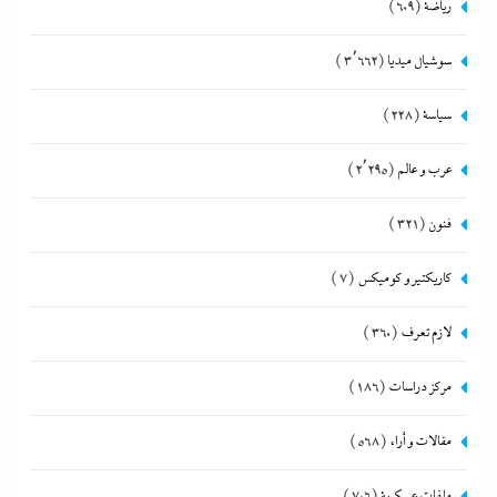
رياضة
(609)
سوشيال ميديا
(3٬662)
سياسة
(228)
عرب و عالم
(2٬295)
فنون
(321)
كاريكتير و كوميكس
(7)
لازم تعرف
(360)
مركز دراسات
(186)
مقالات و أراء
(568)
ملفات عسكرية
(706)