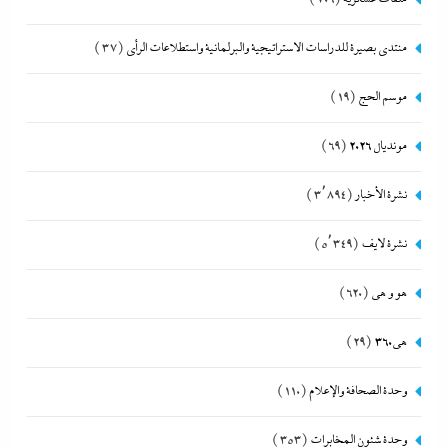
منتدى بصيرة للدراسات الاستراتيجية والبرلمانية واستطلاعات الرأى
(37)
موسم الحج
(19)
مونديال 2026
(69)
نشرة الأخبار
(3٬894)
نشرة لايف
(5٬349)
هو و هي
(620)
هى360
(29)
وحدة الصحافة والإعلام
(110)
وحدة شئون المخابرات
(353)