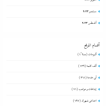
سبتمبر 2023
أغسطس 2023
أقسام الموقع
ألبومات
(1٬255)
ألف كلمة
(139)
أي خدمة
(361)
إبداعات و مواهب
(71)
احنا في ضهرك
(697)