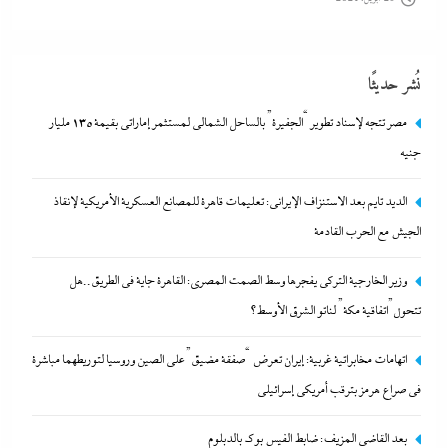
نُشر حديثًا
مصر تتجه لإسناد تطوير “الجفيرة” بالساحل الشمالي لمستثمر إماراتي بقيمة 135 مليار
جنيه
الديد تايم بعد الاستنزاف الإيرانى: تعليمات قاهرة للمصانع العسكرية الأمريكية لإنقاذ
الجيش مع الحرب القادمة
وزير الخارجية التركى يفجرها وسط الصمت المصري: القاهرة جاية في
وزير الخارجية التركى يفجرها وسط الصمت المصري: القاهرة جاية في الطريق..هل
الطريق..هل تتحول”اتفاقية مكة” لناتو الشرق الأوسط؟
تتحول”اتفاقية مكة” لناتو الشرق الأوسط؟
26 أبريل، 2024
اتهامات مخابراتية غربية: إيران تعرض “صفقة مضيق” على الصين وروسيا لتوريطهما مباشرة
في صراع هرمز بترقب أمريكي إسرائيلى
بعد القاضي المزيف: ضابط الفيس بوك بالدبلوم