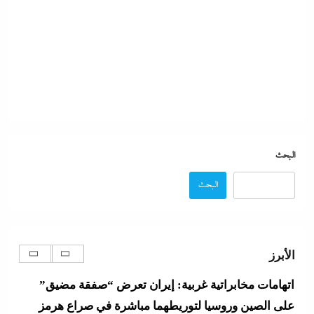
د. ضياء الدين حلمى يسطر: رؤية خاصة في فلسفة
للتعاون بين مصر والصين
12 ديسمبر، 2025
البحث
وزير الخارجية التركى يفجرها وسط الصمت المصري:
البحث
القاهرة جاية في الطريق..هل تتحول”اتفاقية مكة” لناتو
الشرق الأوسط؟
12 ديسمبر، 2025
الأبرز
اتهامات مخابراتية غربية: إيران تعرض “صفقة مضيق”
على الصين وروسيا لتوريطهما مباشرة في صراع هرمز