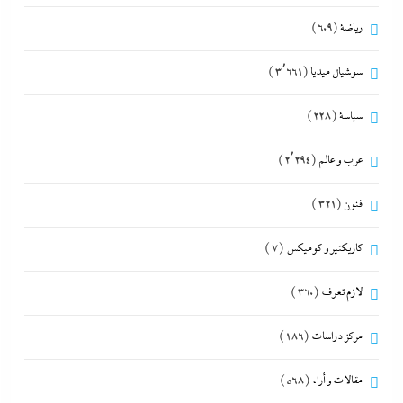
رياضة
(609)
سوشيال ميديا
(3٬661)
سياسة
(228)
عرب و عالم
(2٬294)
فنون
(321)
كاريكتير و كوميكس
(7)
لازم تعرف
(360)
مركز دراسات
(186)
مقالات و أراء
(568)