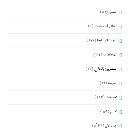
الطقس
(82)
القناة و البودكاست
(4)
القوات المسلحة
(117)
المحافظات
(214)
المصريون بالخارج
(75)
الموضة
(19)
تحقيقات
(183)
تعليم
(159)
جاءنا الآن
(5٬921)