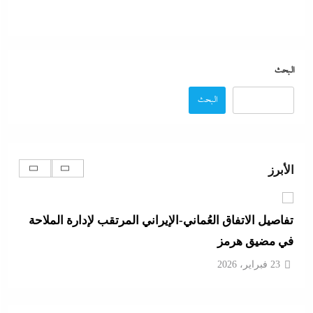
ما حذرنا منه يحدث: اشتباكات عنيفة لليوم الرابع بين
الجيش الإثيوبي وقوات تيجراي..ونظام آبي أحمد يرتعب
البحث
23 فبراير، 2026
البحث
مدبولي:”مخزون مصر يكفي سنة كاملة”..وارتفاع قياسي
في الاحتياطي الأجنبي رغم توترات هرمز
الأبرز
23 فبراير، 2026
تفاصيل الاتفاق العُماني-الإيراني المرتقب لإدارة الملاحة
في مضيق هرمز
23 فبراير، 2026
أبو يحى نصار يسطر من غزة: كل ما تريدون معرفته عن