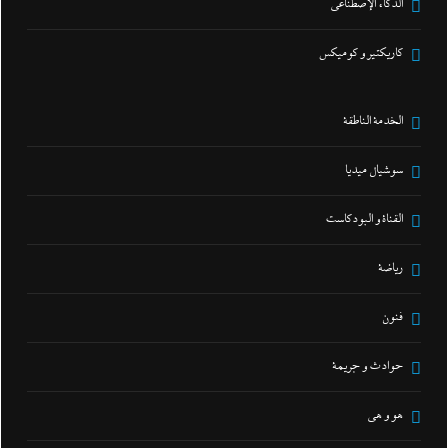
الذكاء الإصطناعي
كاريكتير و كوميكس
الخدمة الناطقة
سوشيال ميديا
القناة و البودكاست
رياضة
فنون
حوادث و جريمة
هو و هي