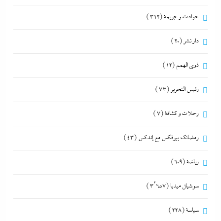
حوادث و جريمة
(312)
دار نشر
(20)
ذوى الهمم
(12)
رئيس التحرير
(73)
رحلات و كشافة
(7)
رمضانك بيرفكس مع إندكس
(43)
رياضة
(609)
سوشيال ميديا
(3٬657)
سياسة
(228)