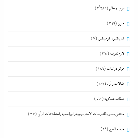
عرب و عالم
(2٬289)
فنون
(319)
كاريكتير و كوميكس
(7)
لازم تعرف
(360)
مركز دراسات
(186)
مقالات و أراء
(566)
ملفات عسكرية
(701)
منتدى بصيرة للدراسات الاستراتيجية والبرلمانية واستطلاعات الرأى
(37)
موسم الحج
(19)